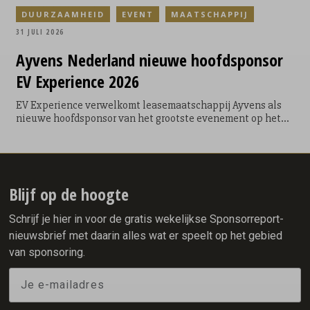
DUURZAAMHEID
EVENT
MAATSCHAPPIJ
31 JULI 2026
Ayvens
Nederland nieuwe hoofdsponsor
EV Experience 2026
EV Experience verwelkomt leasemaatschappij Ayvens als
nieuwe hoofdsponsor van het grootste evenement op het
gebied van emissievrije mobiliteit in Nederland. Met deze
samenwerking bundelen beide organisaties hun krachten
om zowel zakelijke als particuliere bezoekers te inspireren,
informeren en vooral zelf de voordelen van emissievrije
mobiliteit te laten ervaren.
Blijf op de hoogte
Schrijf je hier in voor de gratis wekelijkse Sponsorreport-
nieuwsbrief met daarin alles wat er speelt op het gebied
van sponsoring.