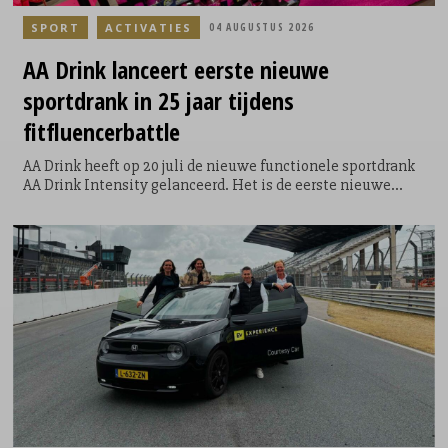
SPORT
ACTIVATIES
04 AUGUSTUS 2026
AA Drink lanceert eerste nieuwe
sportdrank in 25 jaar tijdens
fitfluencerbattle
AA Drink heeft op 20 juli de nieuwe functionele sportdrank
AA Drink Intensity gelanceerd. Het is de eerste nieuwe
smaak die het sportdrankmerk in 25 jaar aan zijn
assortiment toevoegt. De introductie vond plaats tijdens de
allereerste AA Drink Intensity Games: een speciaal
ontwikkelde sportwedstrijd waarin twintig fitfluencers,
sporters en creators uit Nederland en België het tegen
elkaar opnamen.