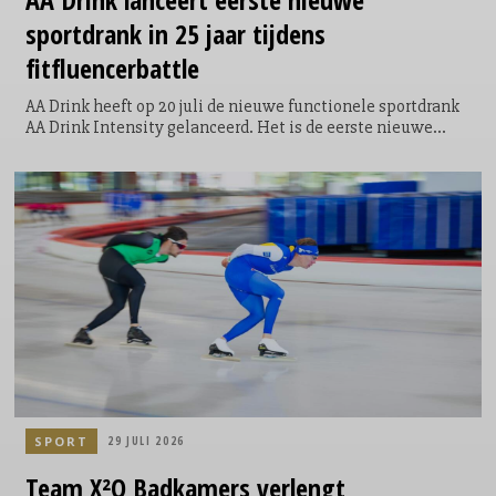
sportdrank in 25 jaar tijdens
fitfluencerbattle
AA Drink heeft op 20 juli de nieuwe functionele sportdrank
AA Drink Intensity gelanceerd. Het is de eerste nieuwe
smaak die het sportdrankmerk in 25 jaar aan zijn
assortiment toevoegt. De introductie vond plaats tijdens de
allereerste AA Drink Intensity Games: een speciaal
ontwikkelde sportwedstrijd waarin twintig fitfluencers,
sporters en creators uit Nederland en België het tegen
elkaar opnamen.
SPORT
29 JULI 2026
Team X²O Badkamers verlengt