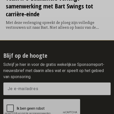
samenwerking met Bart Swings tot
carrière-einde
Met deze verlenging spreekt de ploeg zijn volledige
vertrouwen uit naar Bart. Niet alleen op basis van de
geweldige prestaties die hij de afgelopen jaren als
onderdeel van het team heeft neergezet maar ook als één
van de cultuurbewakers van Team X²O Badkamers. Bart won
als onderdeel van de ploeg van de gebroeders Ten Hove
onder andere: 1 x Olympisch goud (mass start), 2
Blijf op de hoogte
wereldtitels (mass start), 4 Europese titels (mass start) en 4
x WK brons (allround, 5000 & 2 x mass start).
Schrijf je hier in voor de gratis wekelijkse Sponsorreport-
nieuwsbrief met daarin alles wat er speelt op het gebied
van sponsoring.