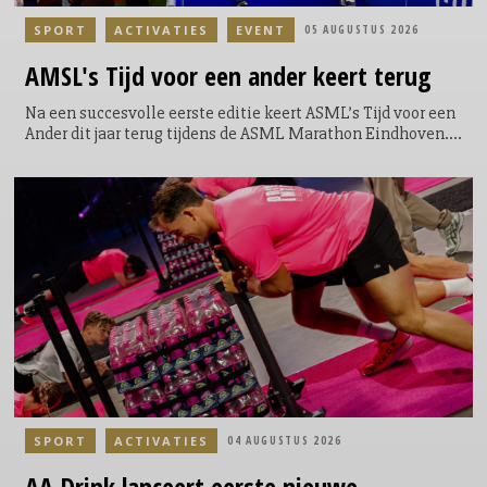
SPORT
ACTIVATIES
EVENT
05 AUGUSTUS 2026
AMSL's
Tijd voor een ander keert terug
Na een succesvolle eerste editie keert ASML’s Tijd voor een
Ander dit jaar terug tijdens de ASML Marathon Eindhoven.
Tijdens het evenement krijgen lopers de mogelijkheid om
een extra ronde te lopen door het Philips Stadion. Een
symbolische, maar krachtige toevoeging aan hun race; niet
voor zichzelf, maar voor een ander. Door de extra ronde te
lopen kunnen de lopers geld ophalen en direct bijdragen
aan een goed doel. Voor elke loper die door het Philips
Stadion loopt, doneert ASML €5.
SPORT
ACTIVATIES
04 AUGUSTUS 2026
AA Drink lanceert eerste nieuwe