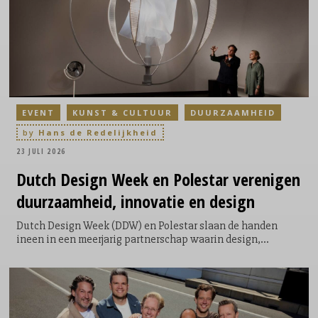
EVENT
KUNST & CULTUUR
DUURZAAMHEID
by
Hans de Redelijkheid
23 JULI 2026
Dutch
Design Week en Polestar verenigen
duurzaamheid, innovatie en design
Dutch Design Week (DDW) en Polestar slaan de handen
ineen in een meerjarig partnerschap waarin design,
innovatie en duurzaamheid centraal staan. Beide
organisaties delen de overtuiging dat goed ontwerp niet
alleen inspireert, maar ook bijdraagt aan oplossingen voor
maatschappelijke en ecologische uitdagingen. Tijdens
DDW26 wordt die gedeelde visie zichtbaar én ervaarbaar in