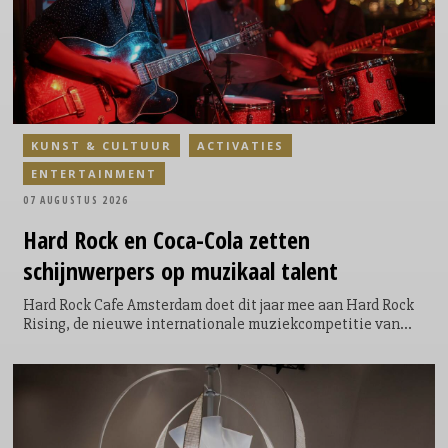
KUNST & CULTUUR
ACTIVATIES
ENTERTAINMENT
07 AUGUSTUS 2026
Hard Rock en Coca-Cola zetten
schijnwerpers op muzikaal talent
Hard Rock Cafe Amsterdam doet dit jaar mee aan Hard Rock
Rising, de nieuwe internationale muziekcompetitie van
Hard Rock International en Coca-Cola. De competitie vindt
plaats in 64 Hard Rock Cafés wereldwijd en geeft
opkomende singer-songwriters, dj’s en bands de kans om
zich te presenteren aan een internationaal publiek. Voor de
Amsterdamse editie ligt de focus dit jaar volledig op singer-
songwriters.