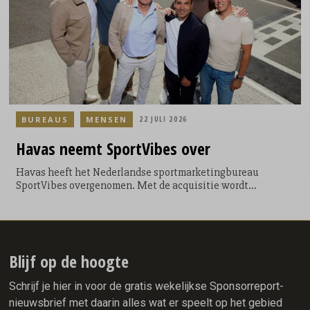
de stad.
BUREAUS
MENSEN
22 JULI 2026
Havas
neemt SportVibes over
Havas heeft het Nederlandse sportmarketingbureau
SportVibes overgenomen. Met de acquisitie wordt
SportVibes onderdeel van Havas Play in Nederland en gaat
het bureau verder onder de naam SportVibes by Havas Play.
De overname moet de positie van Havas Play in de Benelux
versterken op het gebied van sportmarketing, live-
evenementen en merkactivaties binnen onder meer sport,
Blijf op de hoogte
muziek, entertainment, kunst & cultuur, mode en gaming.
Schrijf je hier in voor de gratis wekelijkse Sponsorreport-
nieuwsbrief met daarin alles wat er speelt op het gebied