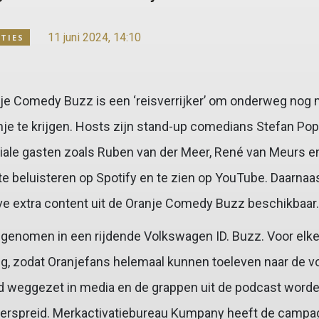
11 juni 2024, 14:10
TIES
e Comedy Buzz is een ‘reisverrijker’ om onderweg nog m
nje te krijgen. Hosts zijn stand-up comedians Stefan Po
iale gasten zoals Ruben van der Meer, René van Meurs e
 te beluisteren op Spotify en te zien op YouTube. Daarnaa
ve extra content uit de Oranje Comedy Buzz beschikbaar
genomen in een rijdende Volkswagen ID. Buzz. Voor elke 
ng, zodat Oranjefans helemaal kunnen toeleven naar de v
 weggezet in media en de grappen uit de podcast worden
 verspreid. Merkactivatiebureau Kumpany heeft de campa