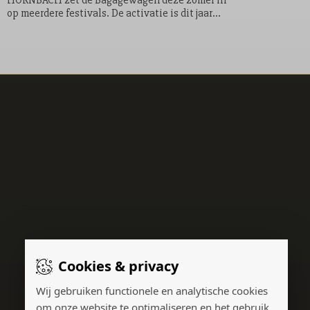
HORNBACH zet de Bagagewagen deze zomer in
op meerdere festivals. De activatie is dit jaar
onder meer aanwezig op Zwarte Cross en Solar
Weekend, waar bezoekers gratis gebruik kunnen
maken van kruiwagens om bagage, tenten en
kampeeruitrusting naar de camping te vervoeren.
Cookies & privacy
Wij gebruiken functionele en analytische cookies
om onze website te optimaliseren en het gebruik