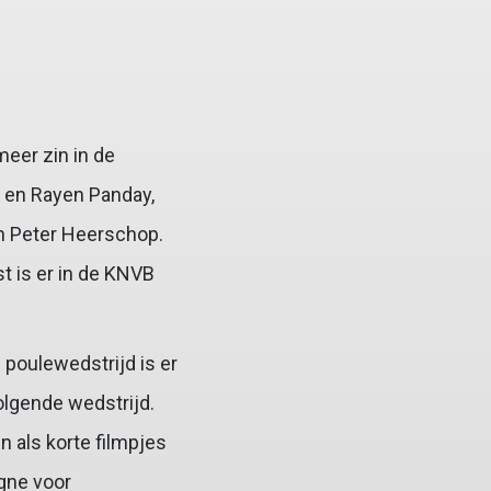
eer zin in de
p en Rayen Panday,
n Peter Heerschop.
st is er in de KNVB
.
poulewedstrijd is er
olgende wedstrijd.
 als korte filmpjes
gne voor