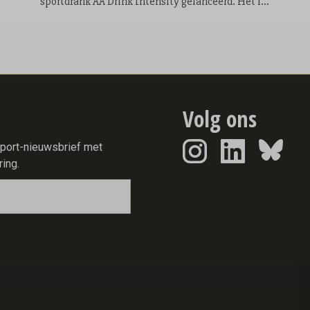
sportdrank AA Drink Intensity gelanceerd. Het is
de eerste nieuwe smaak die het sportdrankmerk
in 25 jaar aan zijn assortiment toevoegt. De
introductie vond plaats tijdens de allereerste AA
Drink Intensity Games: een speciaal ontwikkelde
sportwedstrijd waarin twintig fitfluencers,
sporters en creators uit Nederland en België het
tegen elkaar opnamen.
Volg ons
report-nieuwsbrief met
ring.