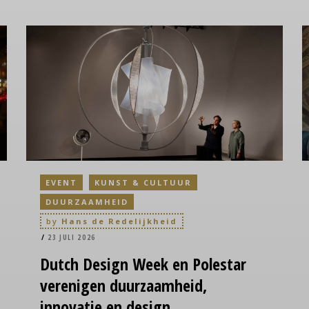
EVENT
KUNST & CULTUUR
DUURZAAMHEID
by
Hans de Redelijkheid
23 JULI 2026
Dutch
Design Week en Polestar
verenigen duurzaamheid,
innovatie en design