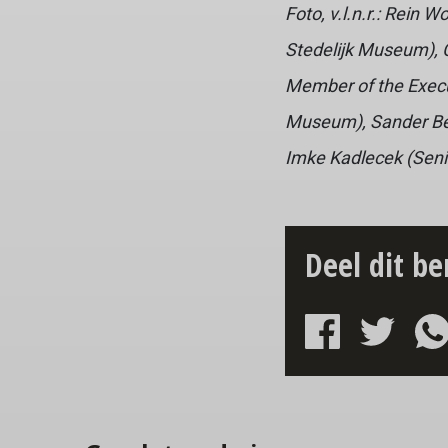
Foto, v.l.n.r.: Rein
Stedelijk Museum
),
Member of the Exec
Museum
), Sander 
Imke Kadlecek (Se
Deel dit be