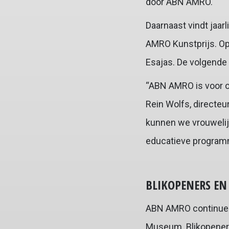
door ABN AMRO.
Daarnaast vindt jaarl
AMRO Kunstprijs. Op
Esajas. De volgende
“ABN AMRO is voor on
Rein Wolfs, directe
kunnen we vrouwelij
educatieve programm
BLIKOPENERS EN
ABN AMRO continueer
Museum. Blikopeners 