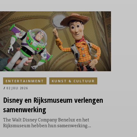
ENTERTAINMENT
KUNST & CULTUUR
02 JULI 2026
Disney
en Rijksmuseum verlengen
samenwerking
The Walt Disney Company Benelux en het
Rijksmuseum hebben hun samenwerking
verlengd met drie jaar. Na eerdere gezamenlijke