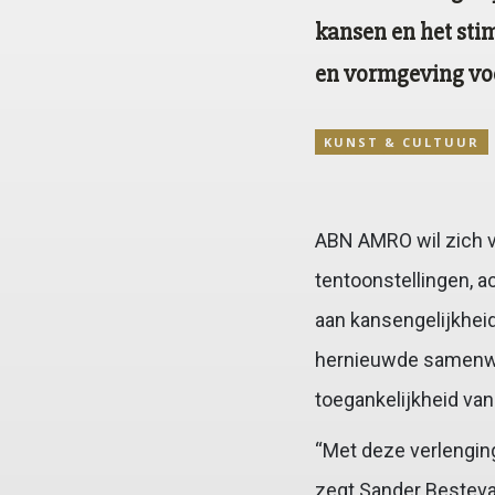
kansen en het sti
en vormgeving voo
KUNST & CULTUUR
ABN AMRO wil zich v
tentoonstellingen, a
aan kansengelijkheid
hernieuwde samenwer
toegankelijkheid van
“Met deze verlenging
zegt Sander Besteva