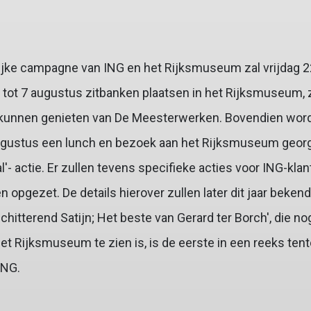
jke campagne van ING en het Rijksmuseum zal vrijdag 22 j
e tot 7 augustus zitbanken plaatsen in het Rijksmuseum,
kunnen genieten van De Meesterwerken. Bovendien wordt
ugustus een lunch en bezoek aan het Rijksmuseum georg
'- actie. Er zullen tevens specifieke acties voor ING-kla
opgezet. De details hierover zullen later dit jaar beke
chitterend Satijn; Het beste van Gerard ter Borch', die no
t Rijksmuseum te zien is, is de eerste in een reeks tent
ING.