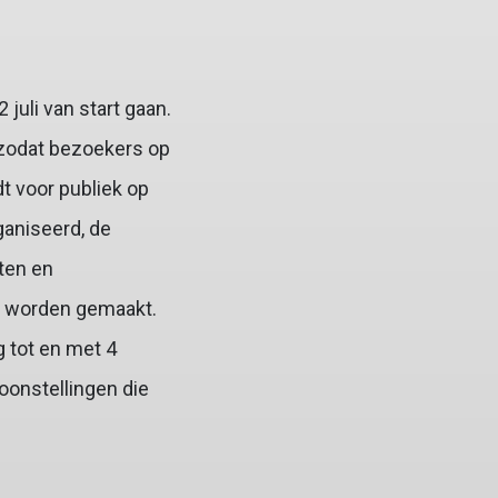
uli van start gaan.
 zodat bezoekers op
 voor publiek op
aniseerd, de
nten en
nd worden gemaakt.
g tot en met 4
oonstellingen die