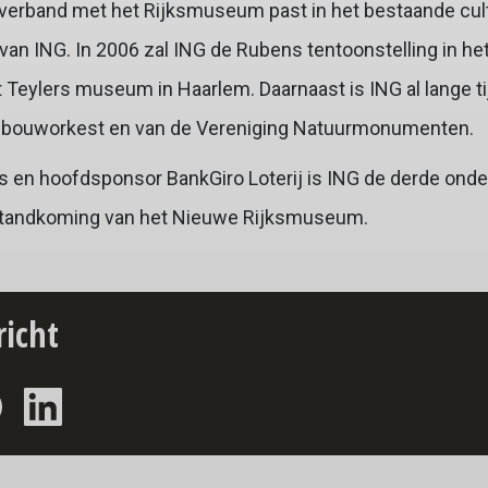
erband met het Rijksmuseum past in het bestaande cul
n ING. In 2006 zal ING de Rubens tentoonstelling in he
 Teylers museum in Haarlem. Daarnaast is ING al lange t
gebouworkest en van de Vereniging Natuurmonumenten.
ps en hoofdsponsor BankGiro Loterij is ING de derde ond
tstandkoming van het Nieuwe Rijksmuseum.
richt