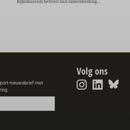
Rijksmuseum hebben hun samenwerking
verlengd met drie jaar. Na eerdere gezamenlijke
projecten rond het 100-jarig bestaan van Disney
en de 90e verjaardag van Donald Duck bouwen
beide partijen de komende jaren verder aan een
programma dat kunst, cultuur en storytelling
samenbrengt voor families en kinderen.
Volg ons
report-nieuwsbrief met
ring.