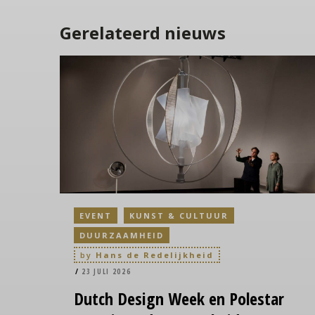
Gerelateerd nieuws
EVENT
KUNST & CULTUUR
DUURZAAMHEID
by
Hans de Redelijkheid
23 JULI 2026
Dutch
Design Week en Polestar