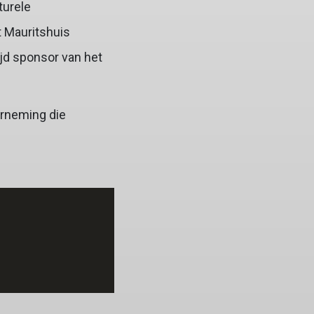
turele
t Mauritshuis
ijd sponsor van het
erneming die