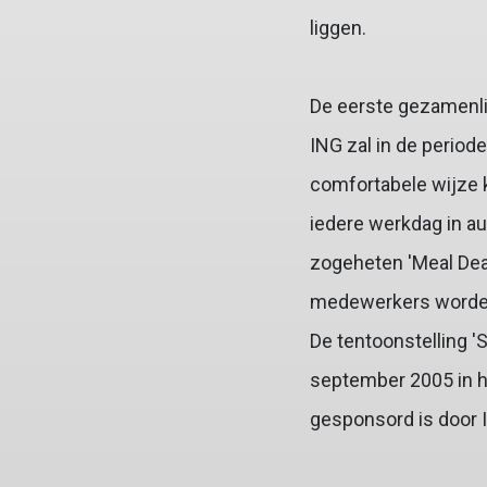
liggen.
De eerste gezamenli
ING zal in de period
comfortabele wijze 
iedere werkdag in a
zogeheten 'Meal Deal
medewerkers worden 
De tentoonstelling 'S
september 2005 in he
gesponsord is door 