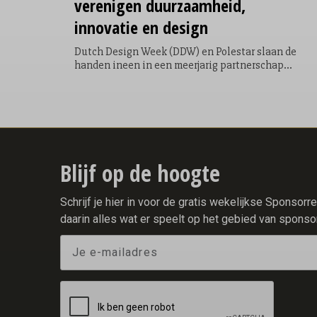
verenigen duurzaamheid,
innovatie en design
Dutch Design Week (DDW) en Polestar slaan de
handen ineen in een meerjarig partnerschap
waarin design, innovatie en duurzaamheid
centraal staan. Beide organisaties delen de
overtuiging dat goed ontwerp niet alleen
inspireert, maar ook bijdraagt aan oplossingen
voor maatschappelijke en ecologische
uitdagingen. Tijdens DDW26 wordt die gedeelde
visie zichtbaar én ervaarbaar in de stad.
Blijf op de hoogte
Schrijf je hier in voor de gratis wekelijkse Sponsor
daarin alles wat er speelt op het gebied van sponso