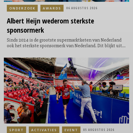
ONDERZOEK
AWARDS
06 AUGUSTUS 2026
Albert
Heijn wederom sterkste
sponsormerk
Sinds 2024 is de grootste supermarktketen van Nederland
ook het sterkste sponsormerk van Nederland. Dit blijkt uit
het jaarlijkse Sponsor Merkenonderzoek van Hendrik
Beerda Brand Consultancy. Het onderzoek laat ook zien hoe
snel sportieve prestaties doorwerken in de merkwaarde van
de sponsor.
SPORT
ACTIVATIES
EVENT
05 AUGUSTUS 2026