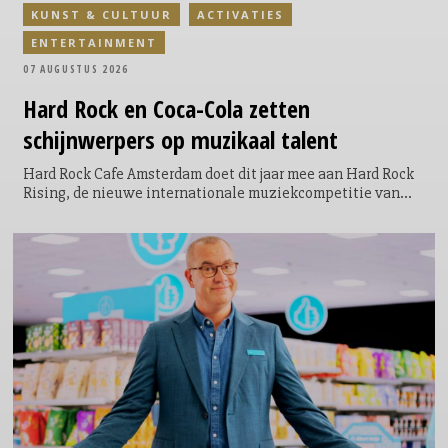
KUNST & CULTUUR
ACTIVATIES
ENTERTAINMENT
07 AUGUSTUS 2026
Hard Rock en Coca-Cola zetten
schijnwerpers op muzikaal talent
Hard Rock Cafe Amsterdam doet dit jaar mee aan Hard Rock
Rising, de nieuwe internationale muziekcompetitie van
Hard Rock International en Coca-Cola. De competitie vindt
plaats in 64 Hard Rock Cafés wereldwijd en geeft
opkomende singer-songwriters, dj’s en bands de kans om
zich te presenteren aan een internationaal publiek. Voor de
Amsterdamse editie ligt de focus dit jaar volledig op singer-
songwriters.