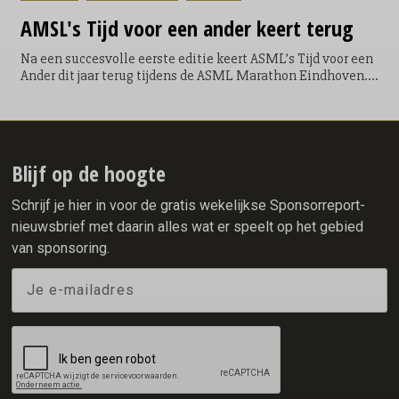
AMSL's
Tijd voor een ander keert terug
Na een succesvolle eerste editie keert ASML’s Tijd voor een
Ander dit jaar terug tijdens de ASML Marathon Eindhoven.
Tijdens het evenement krijgen lopers de mogelijkheid om
een extra ronde te lopen door het Philips Stadion. Een
symbolische, maar krachtige toevoeging aan hun race; niet
voor zichzelf, maar voor een ander. Door de extra ronde te
lopen kunnen de lopers geld ophalen en direct bijdragen
Blijf op de hoogte
aan een goed doel. Voor elke loper die door het Philips
Stadion loopt, doneert ASML €5.
Schrijf je hier in voor de gratis wekelijkse Sponsorreport-
nieuwsbrief met daarin alles wat er speelt op het gebied
van sponsoring.