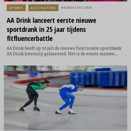
SPORT
ACTIVATIES
04 AUGUSTUS 2026
AA Drink lanceert eerste nieuwe
sportdrank in 25 jaar tijdens
fitfluencerbattle
AA Drink heeft op 20 juli de nieuwe functionele sportdrank
AA Drink Intensity gelanceerd. Het is de eerste nieuwe
smaak die het sportdrankmerk in 25 jaar aan zijn
assortiment toevoegt. De introductie vond plaats tijdens de
allereerste AA Drink Intensity Games: een speciaal
ontwikkelde sportwedstrijd waarin twintig fitfluencers,
sporters en creators uit Nederland en België het tegen
elkaar opnamen.