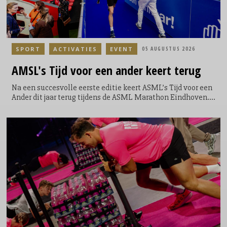
SPORT
ACTIVATIES
EVENT
05 AUGUSTUS 2026
AMSL's
Tijd voor een ander keert terug
Na een succesvolle eerste editie keert ASML’s Tijd voor een
Ander dit jaar terug tijdens de ASML Marathon Eindhoven.
Tijdens het evenement krijgen lopers de mogelijkheid om
een extra ronde te lopen door het Philips Stadion. Een
symbolische, maar krachtige toevoeging aan hun race; niet
voor zichzelf, maar voor een ander. Door de extra ronde te
lopen kunnen de lopers geld ophalen en direct bijdragen
aan een goed doel. Voor elke loper die door het Philips
Stadion loopt, doneert ASML €5.