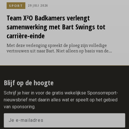
SPORT
29 JULI 2026
Team X²O Badkamers verlengt
samenwerking met Bart Swings tot
carrière-einde
Met deze verlenging spreekt de ploeg zijn volledige
vertrouwen uit naar Bart. Niet alleen op basis van de
geweldige prestaties die hij de afgelopen jaren als
onderdeel van het team heeft neergezet maar ook als één
van de cultuurbewakers van Team X²O Badkamers. Bart won
als onderdeel van de ploeg van de gebroeders Ten Hove
onder andere: 1 x Olympisch goud (mass start), 2
Blijf op de hoogte
wereldtitels (mass start), 4 Europese titels (mass start) en 4
x WK brons (allround, 5000 & 2 x mass start).
Schrijf je hier in voor de gratis wekelijkse Sponsorreport-
nieuwsbrief met daarin alles wat er speelt op het gebied
van sponsoring.