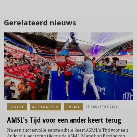
Gerelateerd nieuws
SPORT
ACTIVATIES
EVENT
05 AUGUSTUS 2026
AMSL's
Tijd voor een ander keert terug
Na een succesvolle eerste editie keert ASML’s Tijd voor een
Ander dit jaar terug tijdens de ASML Marathon Eindhoven.