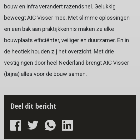
bouw en infra verandert razendsnel. Gelukkig
beweegt AIC Visser mee. Met slimme oplossingen
en een bak aan praktijkkennis maken ze elke
bouwplaats efficiënter, veiliger en duurzamer. En in
de hectiek houden zij het overzicht. Met drie
vestigingen door heel Nederland brengt AIC Visser
(bijna) alles voor de bouw samen.
Deel dit bericht