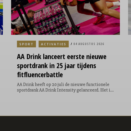
SPORT
ACTIVATIES
04 AUGUSTUS 2026
AA Drink lanceert eerste nieuwe
sportdrank in 25 jaar tijdens
fitfluencerbattle
AA Drink heeft op 20 juli de nieuwe functionele
sportdrank AA Drink Intensity gelanceerd. Het is
de eerste nieuwe smaak die het sportdrankmerk
in 25 jaar aan zijn assortiment toevoegt. De
introductie vond plaats tijdens de allereerste AA
Drink Intensity Games: een speciaal ontwikkelde
sportwedstrijd waarin twintig fitfluencers,
sporters en creators uit Nederland en België het
tegen elkaar opnamen.