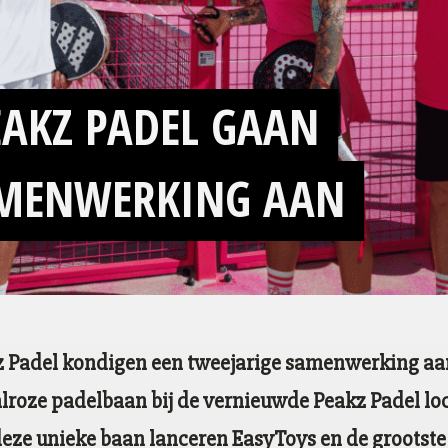
EAKZ PADEL GAAN
AMENWERKING AAN
 Padel kondigen een tweejarige samenwerking aan
lroze padelbaan bij de vernieuwde Peakz Padel l
 deze unieke baan lanceren EasyToys en de grootst