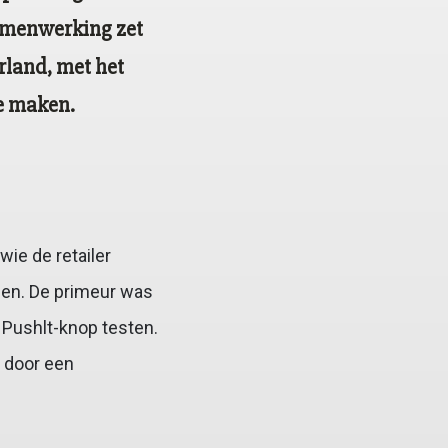
amenwerking zet
erland, met het
te maken.
ie de retailer
nen. De primeur was
 Pushlt-knop testen.
 door een