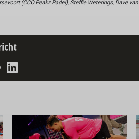
 Hersevoort (CCO Peakz Padel), Steffie Weterings, Dave va
richt