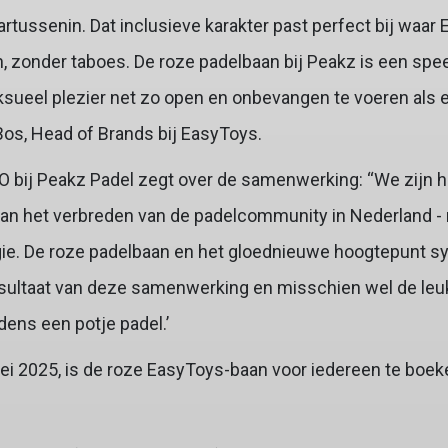
artussenin. Dat inclusieve karakter past perfect bij waar 
n, zonder taboes. De roze padelbaan bij Peakz is een spe
sueel plezier net zo open en onbevangen te voeren als e
Bos, Head of Brands bij EasyToys.
 bij Peakz Padel zegt over de samenwerking: ‘‘We zijn h
aan het verbreden van de padelcommunity in Nederland - 
rgie. De roze padelbaan en het gloednieuwe hoogtepunt s
resultaat van deze samenwerking en misschien wel de leu
ens een potje padel.’
ei 2025, is de roze EasyToys-baan voor iedereen te boek