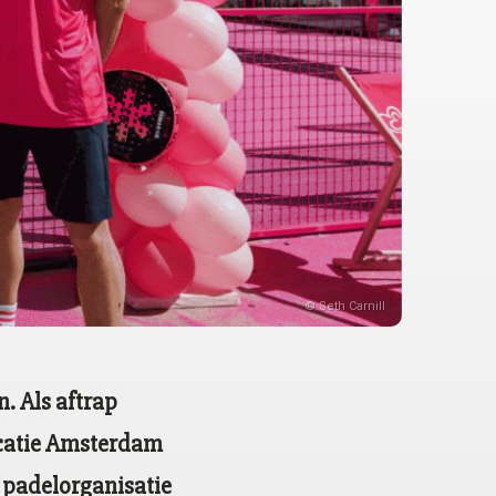
© Seth Carnill
. Als aftrap
ocatie Amsterdam
e padelorganisatie