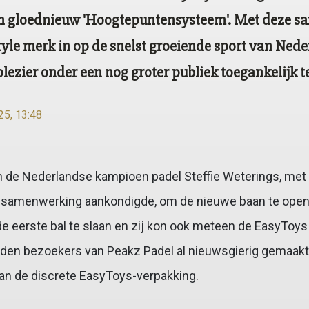
n gloednieuw 'Hoogtepuntensysteem'. Met deze s
style merk in op de snelst groeiende sport van Ned
lezier onder een nog groter publiek toegankelijk 
25, 13:48
 de Nederlandse kampioen padel Steffie Weterings, met w
een samenwerking aankondigde, om de nieuwe baan te ope
de eerste bal te slaan en zij kon ook meteen de EasyToys
en bezoekers van Peakz Padel al nieuwsgierig gemaakt
van de discrete EasyToys-verpakking.