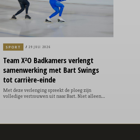
SPORT
29 JULI 2026
Team X²O Badkamers verlengt
samenwerking met Bart Swings
tot carrière-einde
Met deze verlenging spreekt de ploeg zijn
volledige vertrouwen uit naar Bart. Niet alleen
op basis van de geweldige prestaties die hij de
afgelopen jaren als onderdeel van het team heeft
neergezet maar ook als één van de
cultuurbewakers van Team X²O Badkamers. Bart
won als onderdeel van de ploeg van de
gebroeders Ten Hove onder andere: 1 x Olympisch
goud (mass start), 2 wereldtitels (mass start), 4