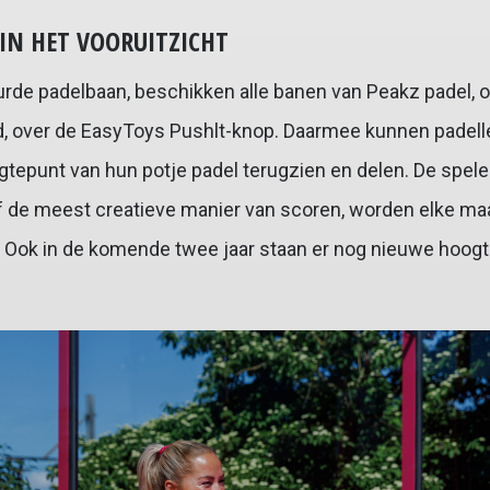
N HET VOORUITZICHT
urde padelbaan, beschikken alle banen van Peakz padel, 
nd, over de EasyToys Pushlt-knop. Daarmee kunnen padell
gtepunt van hun potje padel terugzien en delen. De spel
 de meest creatieve manier van scoren, worden elke m
. Ook in de komende twee jaar staan er nog nieuwe hoog