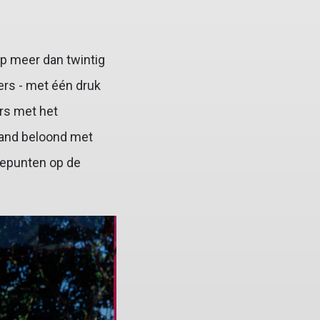
op meer dan twintig
ers - met één druk
ers met het
aand beloond met
tepunten op de