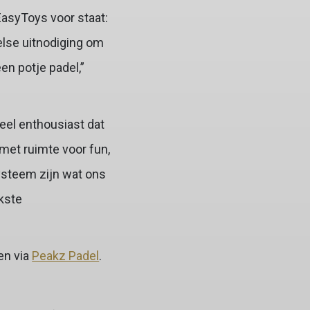
EasyToys voor staat:
else uitnodiging om
en potje padel,”
eel enthousiast dat
met ruimte voor fun,
ysteem zijn wat ons
kste
en via
Peakz Padel
.