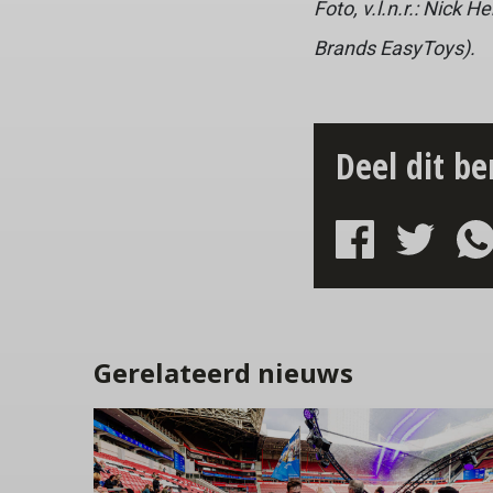
Foto, v.l.n.r.: Nick
Brands EasyToys).
Deel dit be
Gerelateerd nieuws