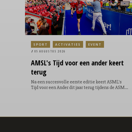
SPORT
ACTIVATIES
EVENT
05 AUGUSTUS 2026
AMSL's
Tijd voor een ander keert
terug
Na een succesvolle eerste editie keert ASML’s
Tijd voor een Ander dit jaar terug tijdens de ASML
Marathon Eindhoven. Tijdens het evenement
krijgen lopers de mogelijkheid om een extra ronde
te lopen door het Philips Stadion. Een
symbolische, maar krachtige toevoeging aan hun
race; niet voor zichzelf, maar voor een ander. Door
de extra ronde te lopen kunnen de lopers geld
ophalen en direct bijdragen aan een goed doel.