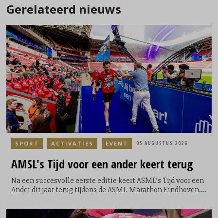
Gerelateerd nieuws
SPORT
ACTIVATIES
EVENT
05 AUGUSTUS 2026
AMSL's
Tijd voor een ander keert terug
Na een succesvolle eerste editie keert ASML’s Tijd voor een
Ander dit jaar terug tijdens de ASML Marathon Eindhoven.
Tijdens het evenement krijgen lopers de mogelijkheid om
een extra ronde te lopen door het Philips Stadion. Een
symbolische, maar krachtige toevoeging aan hun race; niet