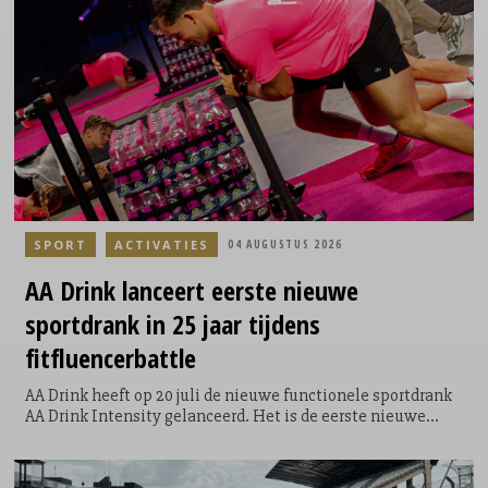
voor zichzelf, maar voor een ander. Door de extra ronde te
lopen kunnen de lopers geld ophalen en direct bijdragen
aan een goed doel. Voor elke loper die door het Philips
Stadion loopt, doneert ASML €5.
SPORT
ACTIVATIES
04 AUGUSTUS 2026
AA Drink lanceert eerste nieuwe
sportdrank in 25 jaar tijdens
fitfluencerbattle
AA Drink heeft op 20 juli de nieuwe functionele sportdrank
AA Drink Intensity gelanceerd. Het is de eerste nieuwe
smaak die het sportdrankmerk in 25 jaar aan zijn
assortiment toevoegt. De introductie vond plaats tijdens de
allereerste AA Drink Intensity Games: een speciaal