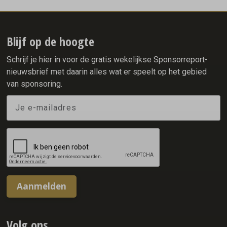
assortiment toevoegt. De introductie vond plaats tijdens de
allereerste AA Drink Intensity Games: een speciaal
ontwikkelde sportwedstrijd waarin twintig fitfluencers,
sporters en creators uit Nederland en België het tegen
Blijf op de hoogte
elkaar opnamen.
Schrijf je hier in voor de gratis wekelijkse Sponsorreport-
nieuwsbrief met daarin alles wat er speelt op het gebied
van sponsoring.
Aanmelden
Volg ons