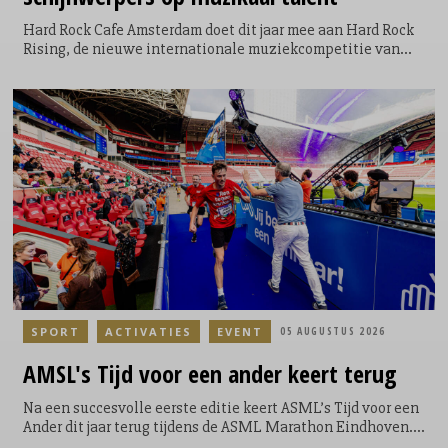
Hard Rock Cafe Amsterdam doet dit jaar mee aan Hard Rock
Rising, de nieuwe internationale muziekcompetitie van
Hard Rock International en Coca-Cola. De competitie vindt
plaats in 64 Hard Rock Cafés wereldwijd en geeft
opkomende singer-songwriters, dj’s en bands de kans om
zich te presenteren aan een internationaal publiek. Voor de
Amsterdamse editie ligt de focus dit jaar volledig op singer-
songwriters.
SPORT
ACTIVATIES
EVENT
05 AUGUSTUS 2026
AMSL's
Tijd voor een ander keert terug
Na een succesvolle eerste editie keert ASML’s Tijd voor een
Ander dit jaar terug tijdens de ASML Marathon Eindhoven.
Tijdens het evenement krijgen lopers de mogelijkheid om