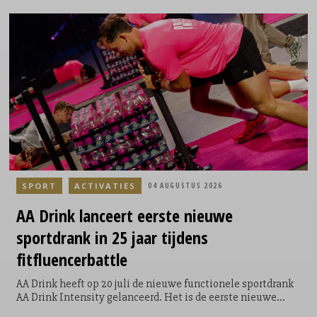
een extra ronde te lopen door het Philips Stadion. Een
symbolische, maar krachtige toevoeging aan hun race; niet
voor zichzelf, maar voor een ander. Door de extra ronde te
lopen kunnen de lopers geld ophalen en direct bijdragen
aan een goed doel. Voor elke loper die door het Philips
Stadion loopt, doneert ASML €5.
SPORT
ACTIVATIES
04 AUGUSTUS 2026
AA Drink lanceert eerste nieuwe
sportdrank in 25 jaar tijdens
fitfluencerbattle
AA Drink heeft op 20 juli de nieuwe functionele sportdrank
AA Drink Intensity gelanceerd. Het is de eerste nieuwe
smaak die het sportdrankmerk in 25 jaar aan zijn