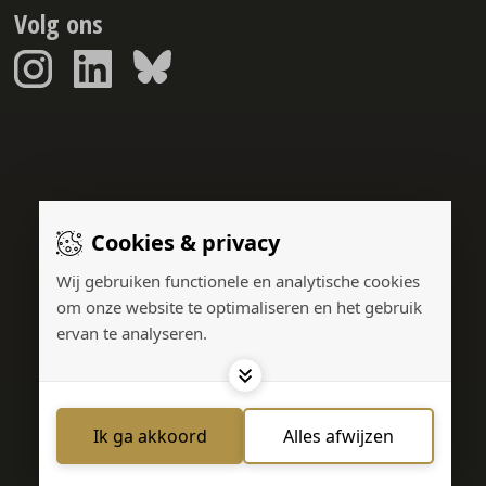
Volg ons
Sponsorreport © 2026
Cookies & privacy
Gerealiseerd door:
Wij gebruiken functionele en analytische cookies
om onze website te optimaliseren en het gebruik
ervan te analyseren.
Adverteren
Privacy Policy
Cookies
Contact
Ik ga akkoord
Alles afwijzen
Cookies instellen