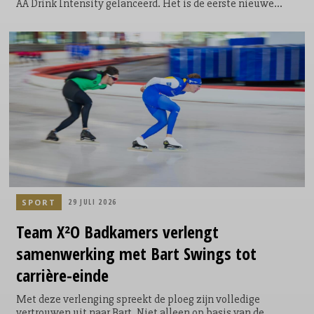
AA Drink Intensity gelanceerd. Het is de eerste nieuwe
smaak die het sportdrankmerk in 25 jaar aan zijn
assortiment toevoegt. De introductie vond plaats tijdens de
allereerste AA Drink Intensity Games: een speciaal
ontwikkelde sportwedstrijd waarin twintig fitfluencers,
sporters en creators uit Nederland en België het tegen
elkaar opnamen.
SPORT
29 JULI 2026
Team X²O Badkamers verlengt
samenwerking met Bart Swings tot
carrière-einde
Met deze verlenging spreekt de ploeg zijn volledige
vertrouwen uit naar Bart. Niet alleen op basis van de