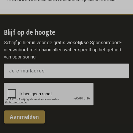
geweldige prestaties die hij de afgelopen jaren als
onderdeel van het team heeft neergezet maar ook als één
van de cultuurbewakers van Team X²O Badkamers. Bart won
als onderdeel van de ploeg van de gebroeders Ten Hove
onder andere: 1 x Olympisch goud (mass start), 2
Blijf op de hoogte
wereldtitels (mass start), 4 Europese titels (mass start) en 4
x WK brons (allround, 5000 & 2 x mass start).
Schrijf je hier in voor de gratis wekelijkse Sponsorreport-
nieuwsbrief met daarin alles wat er speelt op het gebied
van sponsoring.
Aanmelden