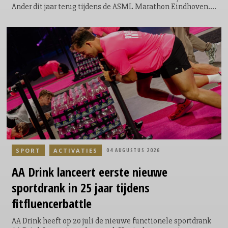
Ander dit jaar terug tijdens de ASML Marathon Eindhoven.
Tijdens het evenement krijgen lopers de mogelijkheid om
een extra ronde te lopen door het Philips Stadion. Een
symbolische, maar krachtige toevoeging aan hun race; niet
voor zichzelf, maar voor een ander. Door de extra ronde te
lopen kunnen de lopers geld ophalen en direct bijdragen
aan een goed doel. Voor elke loper die door het Philips
Stadion loopt, doneert ASML €5.
SPORT
ACTIVATIES
04 AUGUSTUS 2026
AA Drink lanceert eerste nieuwe
sportdrank in 25 jaar tijdens
fitfluencerbattle
AA Drink heeft op 20 juli de nieuwe functionele sportdrank