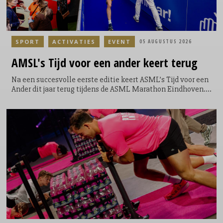
SPORT
ACTIVATIES
EVENT
05 AUGUSTUS 2026
AMSL's
Tijd voor een ander keert terug
Na een succesvolle eerste editie keert ASML’s Tijd voor een
Ander dit jaar terug tijdens de ASML Marathon Eindhoven.
Tijdens het evenement krijgen lopers de mogelijkheid om
een extra ronde te lopen door het Philips Stadion. Een
symbolische, maar krachtige toevoeging aan hun race; niet
voor zichzelf, maar voor een ander. Door de extra ronde te
lopen kunnen de lopers geld ophalen en direct bijdragen
aan een goed doel. Voor elke loper die door het Philips
Stadion loopt, doneert ASML €5.