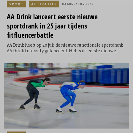
SPORT
ACTIVATIES
04 AUGUSTUS 2026
AA Drink lanceert eerste nieuwe
sportdrank in 25 jaar tijdens
fitfluencerbattle
AA Drink heeft op 20 juli de nieuwe functionele sportdrank
AA Drink Intensity gelanceerd. Het is de eerste nieuwe
smaak die het sportdrankmerk in 25 jaar aan zijn
assortiment toevoegt. De introductie vond plaats tijdens de
allereerste AA Drink Intensity Games: een speciaal
ontwikkelde sportwedstrijd waarin twintig fitfluencers,
sporters en creators uit Nederland en België het tegen
elkaar opnamen.