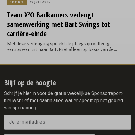
SPORT
29 JULI 2026
Team X²O Badkamers verlengt
samenwerking met Bart Swings tot
carrière-einde
Met deze verlenging spreekt de ploeg zijn volledige
vertrouwen uit naar Bart. Niet alleen op basis van de
geweldige prestaties die hij de afgelopen jaren als
onderdeel van het team heeft neergezet maar ook als één
van de cultuurbewakers van Team X²O Badkamers. Bart won
als onderdeel van de ploeg van de gebroeders Ten Hove
onder andere: 1 x Olympisch goud (mass start), 2
Blijf op de hoogte
wereldtitels (mass start), 4 Europese titels (mass start) en 4
x WK brons (allround, 5000 & 2 x mass start).
Schrijf je hier in voor de gratis wekelijkse Sponsorreport-
nieuwsbrief met daarin alles wat er speelt op het gebied
van sponsoring.