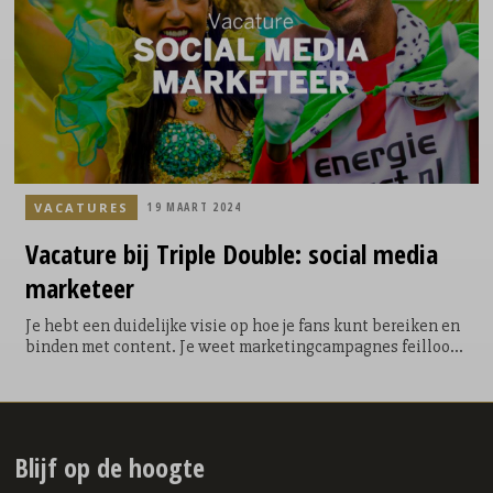
VACATURES
19 MAART 2024
Vacature
bij Triple Double: social media
marketeer
Je hebt een duidelijke visie op hoe je fans kunt bereiken en
binden met content. Je weet marketingcampagnes feilloos
door te vertalen in aansprekende én effectieve social
mediastrategieën en campagnes. Met jouw passie voor
sport weet je daarnaast als geen ander hoe belangrijk sport
is in de huidige maatschappij. Jouw enthousiasme en
ideeën zijn een ware inspiratiebron voor collega en klant en
Blijf op de hoogte
jij weet telkens te verrassen met innovatieve campagnes