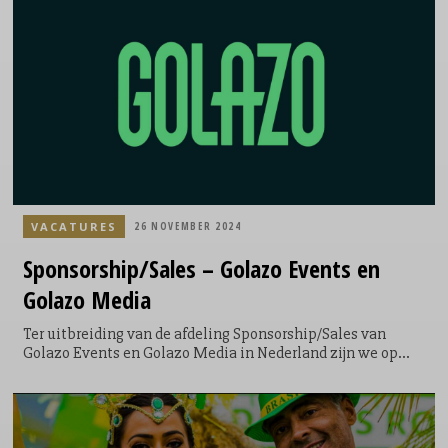
VACATURES
26 NOVEMBER 2024
Sponsorship/Sales
– Golazo Events en
Golazo Media
Ter uitbreiding van de afdeling Sponsorship/Sales van
Golazo Events en Golazo Media in Nederland zijn we op
zoek naar een enthousiaste collega. In deze gevarieerde
commerciële rol ben je verantwoordelijk voor het
ontwikkelen van 'new business'. Golazo – Your next move!