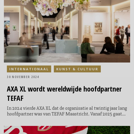
Europa. Dit jaar is wederom sprake van een recordaantal
inzendingen, met een groei van 17% ten opzichte van vorig
jaar.
INTERNATIONAAL
KUNST & CULTUUR
30 NOVEMBER 2024
AXA XL wordt wereldwijde hoofdpartner
TEFAF
In 2024 vierde AXA XL dat de organisatie al twintig jaar lang
hoofdpartner was van TEFAF Maastricht. Vanaf 2025 gaat
AXA XL TEFAF ondersteuning bieden op het wereldtoneel.
Al sinds het begin van de samenwerking in 2004 hebben de
beide organisaties zich verenigd in de overtuiging dat de