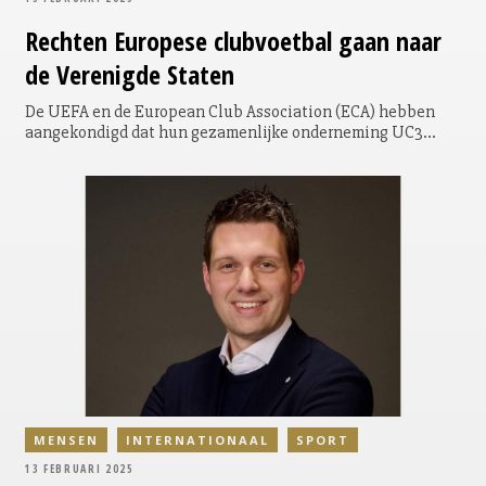
Rechten
Europese clubvoetbal gaan naar
de Verenigde Staten
De UEFA en de European Club Association (ECA) hebben
aangekondigd dat hun gezamenlijke onderneming UC3
exclusieve onderhandelingen is gestart met Relevent
Sports uit New York. Dit gaat over de wereldwijde
commerciële rechten van de UEFA-mannenclubcompetities
voor de periode 2027-2033. Het besluit volgt op een tender
die afgelopen zomer werd uitgeschreven en waarvoor
verschillende wereldwijde en regionale bureaus interesse
toonden.
MENSEN
INTERNATIONAAL
SPORT
13 FEBRUARI 2025