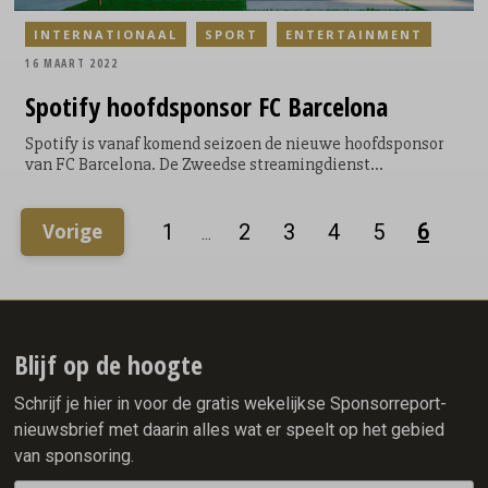
INTERNATIONAAL
SPORT
ENTERTAINMENT
16 MAART 2022
Spotify
hoofdsponsor FC Barcelona
Spotify is vanaf komend seizoen de nieuwe hoofdsponsor
van FC Barcelona. De Zweedse streamingdienst
ondertekende een contract voor vier seizoenen met de
Spaanse topclub. Spotify wordt ook naamgever van het
stadion van Barcelona: Spotify Camp Nou. Het contract zou
Vorige
1
2
3
4
5
6
...
een waarde hebben van circa 280 miljoen euro.
Blijf op de hoogte
Schrijf je hier in voor de gratis wekelijkse Sponsorreport-
nieuwsbrief met daarin alles wat er speelt op het gebied
van sponsoring.