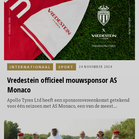
kunsten het leven kunnen veranderen en verrijken, en de
banden binnen gemeenschappen kunnen aanhalen.
INTERNATIONAAL
SPORT
24 NOVEMBER 2024
Vredestein
officieel mouwsponsor AS
Monaco
Apollo Tyres Ltd heeft een sponsorovereenkomst getekend
voor één seizoen met AS Monaco, een van de meest
succesvolle clubs van het Franse voetbal, om de
zichtbaarheid van het premium merk Vredestein Tyres te
verbeteren.