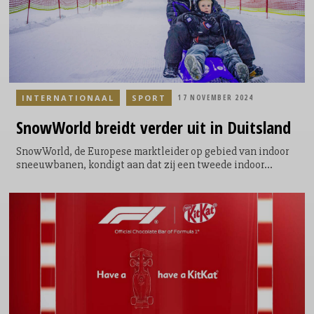
INTERNATIONAAL
SPORT
17 NOVEMBER 2024
SnowWorld
breidt verder uit in Duitsland
SnowWorld, de Europese marktleider op gebied van indoor
sneeuwbanen, kondigt aan dat zij een tweede indoor
sneeuwbaan in Duitsland overnemen. Snow Dome
Bispingen, gelegen ten zuiden van Hamburg, is naast
Alpenpark Neuss (Düsseldorf) de tweede locatie in
Duitsland van de groep. De locatie beschikt over een 300
meter lange piste, stoeltjeslift en een uitgebreid aanbod
van restaurants, vergaderzalen en een hotel en
blokhutpark.