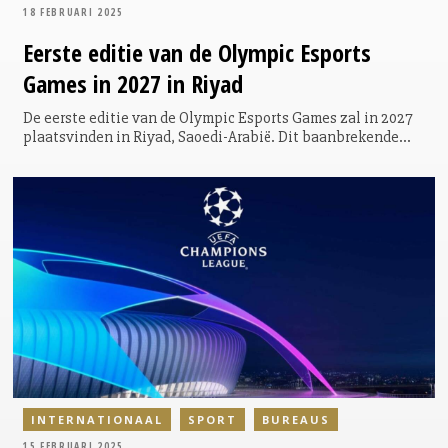
18 FEBRUARI 2025
Eerste
editie van de Olympic Esports
Games in 2027 in Riyad
De eerste editie van de Olympic Esports Games zal in 2027
plaatsvinden in Riyad, Saoedi-Arabië. Dit baanbrekende
evenement markeert een belangrijke mijlpaal in zowel de
esports-industrie als binnen de Olympische Beweging. De
weg naar deze historische spelen begint al in 2025 met de
eerste Olympische esports-wedstrijden.
INTERNATIONAAL
SPORT
BUREAUS
15 FEBRUARI 2025