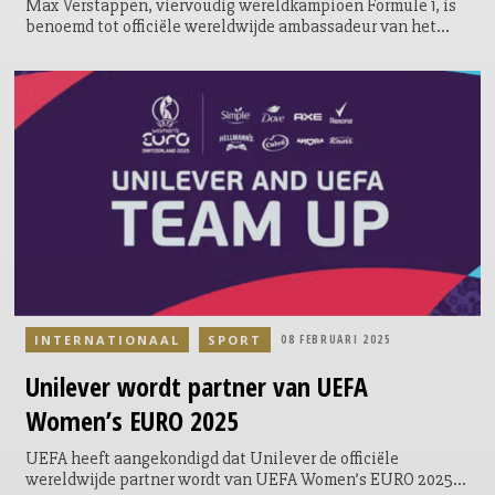
Max Verstappen, viervoudig wereldkampioen Formule 1, is
benoemd tot officiële wereldwijde ambassadeur van het
modemerk AlphaTauri. Gedurende het Formule 1-seizoen
van 2025 zal Verstappen de stijl van AlphaTauri wereldwijd
vertegenwoordigen, terwijl hij afreist naar alle 24 races op
de kalender.
INTERNATIONAAL
SPORT
08 FEBRUARI 2025
Unilever
wordt partner van UEFA
Women’s EURO 2025
UEFA heeft aangekondigd dat Unilever de officiële
wereldwijde partner wordt van UEFA Women’s EURO 2025.