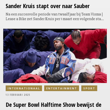
Sander
Kruis stapt over naar Sauber
Na een succesvolle periode van twaalf jaar bij Team Visma |
Lease a Bike zet Sander Kruis per 1 maart een volgende stap
in zijn carrière. Hij wordt Head of Partnership Acquisitions
bij het Audi F1 Project (Sauber Group) in Zwitserland. Een
overgang van wielrennen naar autosport, maar voor Kruis
een logische ontwikkeling in zijn professionele groei.
INTERNATIONAAL
ENTERTAINMENT
SPORT
13 FEBRUARI 2025
De Super Bowl Halftime Show bewijst de