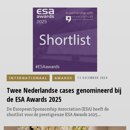
Het toernooi vindt plaats in Zwitserland, verspreid over
acht gaststeden, van 2 tot en met 27 juli 2025.
INTERNATIONAAL
AWARDS
13 DECEMBER 2024
Twee Nederlandse cases genomineerd bij
de ESA Awards 2025
De European Sponsorship Association (ESA) heeft de
shortlist voor de prestigieuze ESA Awards 2025
bekendgemaakt. Deze jaarlijkse prijsuitreiking erkent de
meest opvallende en innovatieve sponsorcampagnes in