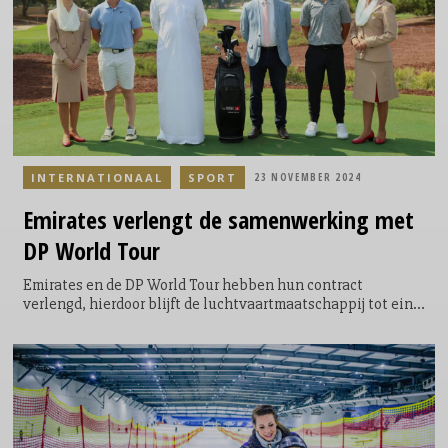
INTERNATIONAAL
SPORT
23 NOVEMBER 2024
Emirates
verlengt de samenwerking met
DP World Tour
Emirates en de DP World Tour hebben hun contract
verlengd, hierdoor blijft de luchtvaartmaatschappij tot eind
2031 aan als officiële airline en marketing partner van het
vooraanstaande golftoernooi. Emirates is momenteel
betrokken bij een wereldwijd netwerk van wedstrijden van
de DP World Tour, verspreid over meerdere continenten, met
als hoogtepunt de beroemde DP World Tour Championship -
een van de meest prestigieuze golftoernooien, dat
plaatsvindt in Dubai.