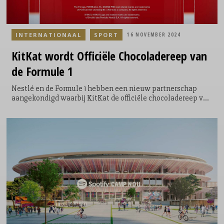
INTERNATIONAAL
SPORT
16 NOVEMBER 2024
KitKat
wordt Officiële Chocoladereep van
de Formule 1
Nestlé en de Formule 1 hebben een nieuw partnerschap
aangekondigd waarbij KitKat de officiële chocoladereep van
de Formule 1 wordt. Deze meerjarige samenwerking is de
grootste mondiale merkdeal van Nestlé tot nu toe en
markeert een belangrijke stap voor de producent én voor
KitKat, een van de populairste chocoladerepen wereldwijd.