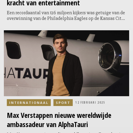
kracht van entertainment
Een recordaantal van 126 miljoen kijkers was getuige van de
overwinning van de Philadelphia Eagles op de Kansas City
Chiefs in Super Bowl LIX afgelopen zondag. Er werd die
avond echter nog een ander stukje NFL-geschiedenis
geschreven. Kendrick Lamar, die kort daarvoor vijf Grammy
Awards in ontvangst had genomen, trok met zijn halftime
show maar liefst 133,5 miljoen kijkers. Er zijn dus miljoenen
mensen die speciaal inschakelen voor de halftime show.
INTERNATIONAAL
SPORT
12 FEBRUARI 2025
Max Verstappen nieuwe wereldwijde
ambassadeur van AlphaTauri