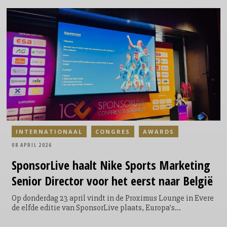
INTERNATIONAAL
CONGRES
AWARDS
08 APRIL 2026
SponsorLive
haalt Nike Sports Marketing
Senior Director voor het eerst naar België
Op donderdag 23 april vindt in de Proximus Lounge in Evere
de elfde editie van SponsorLive plaats, Europa’s
toonaangevende congres en netwerkevent rond sponsoring.
Een primeur voor België en SponsorLive is de komst van