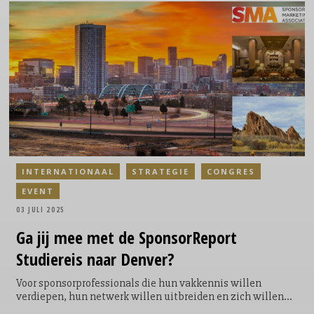
Liselotte Bierhoff, Sports Marketing Senior Director van
Nike. Ook keynotes en rondetafels over AI, benchmarking in
België en digital content creators in de sport staan op het
programma, net als de uitreiking van de Belgian
Sponsorship Awards.
INTERNATIONAAL
STRATEGIE
CONGRES
EVENT
03 JULI 2025
Ga jij mee met de SponsorReport
Studiereis naar Denver?
Voor sponsorprofessionals die hun vakkennis willen
verdiepen, hun netwerk willen uitbreiden en zich willen
laten inspireren door internationale inzichten, is er deze