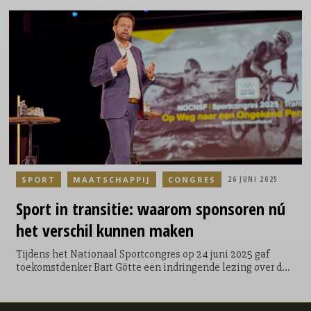
nazomer een unieke kans: de SponsorReport Studiereis naar
Denver. Van zaterdag 6 tot en met donderdag 11 september
2025 reist een selecte groep Nederlandse sponsormanagers,
marketeers, specialisten en rechtenhouders naar de
Verenigde Staten voor een bezoek aan de Sponsorship
Mastery Summit van de Sponsorship Marketing
Association. Of zoals ze zelf zeggen: "Where the industry
comes together to master, innovate, and reimagine
sponsorship
SPORT
MAATSCHAPPIJ
CONGRES
26 JUNI 2025
Sport
in transitie: waarom sponsoren nú
het verschil kunnen maken
Tijdens het Nationaal Sportcongres op 24 juni 2025 gaf
toekomstdenker Bart Götte een indringende lezing over de
maatschappelijke transities die de sportsector ingrijpend
veranderen. Zijn betoog biedt waardevolle handvatten voor
sponsoren die niet alleen hun merk willen versterken, maar