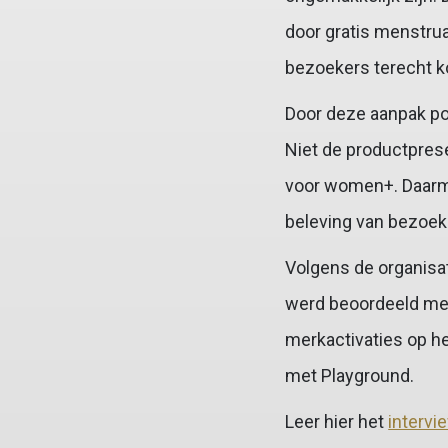
door gratis menstrua
bezoekers terecht k
Door deze aanpak pos
Niet de productprese
voor women+. Daarmee
beleving van bezoek
Volgens de organisat
werd beoordeeld met
merkactivaties op h
met Playground.
Leer hier het
intervi