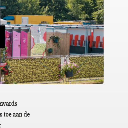
© Alex Heuvink
 Awards
s toe aan de
t