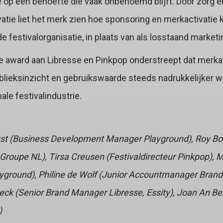
 op een behoefte die vaak onbenoemd blijft. Door zorg e
ivatie liet het merk zien hoe sponsoring en merkactivati
de festivalorganisatie, in plaats van als losstaand marke
e award aan Libresse en Pinkpop onderstreept dat merkac
ublieksinzicht en gebruikswaarde steeds nadrukkelijker
ale festivalindustrie.
s Lust (Business Development Manager Playground), Roy B
s Groupe NL), Tirsa Creusen (Festivaldirecteur Pinkpop), M
yground), Philine de Wolf (Junior Accountmanager Brand
ck (Senior Brand Manager Libresse, Essity), Joan An Be
)