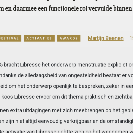
 en daarmee een functionele rol vervulde binnen
Martijn Beenen
1
FESTIVAL
ACTIVATIES
AWARDS
5 bracht Libresse het onderwerp menstruatie expliciet o
 Ondanks de alledaagsheid van ongesteldheid bestaat er 
eid om het onderwerp openlijk te bespreken, zeker in een
 koos Libresse ervoor om dit thema praktisch en zichtba
unnen extra uitdagingen met zich meebrengen op het gebi
n zijn niet altijd eenvoudig verkrijgbaar en de omstand
 De activatie van Libresse richtte zich op het wegnemen