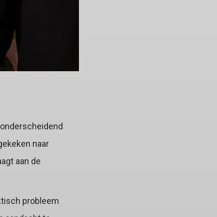
ry onderscheidend
t gekeken naar
aagt aan de
aktisch probleem