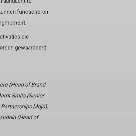
n aandacht te
e kunnen functioneren
tingmoment.
tivaties die
 worden gewaardeerd
oere (Head of Brand
arrit Smits (Senior
 Partnerships Mojo),
audoin (Head of