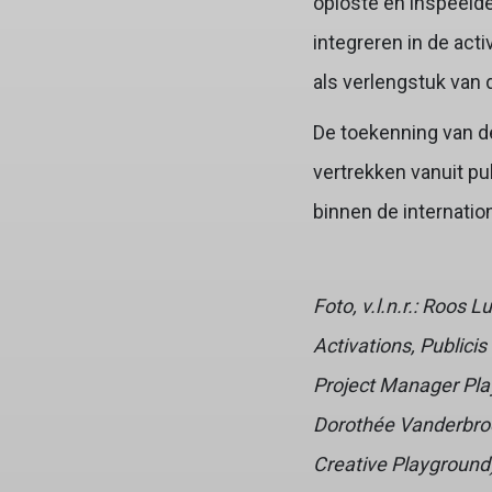
oploste en inspeelde
integreren in de act
als verlengstuk van 
De toekenning van d
vertrekken vanuit p
binnen de internation
Foto, v.l.n.r.: Roo
Activations, Publici
Project Manager Pla
Dorothée Vanderbroe
Creative Playground