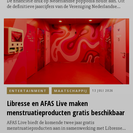
De financiële druk op Nederlandse poppodia houdt aan. Uit
de definitieve jaarcijfers van de Vereniging Nederlandse
Poppodia en -Festivals (VNPF) blijkt dat ruim de helft van
de aangesloten poppodia 2025 met een negatief financieel
resultaat heeft afgesloten. Vooral teruglopende
bezoekersaantallen bij clubavonden en stijgende vaste
lasten zetten de exploitatie onder druk.
ENTERTAINMENT
MAATSCHAPPIJ
13 JULI 2026
Libresse
en AFAS Live maken
menstruatieproducten
gratis beschikbaar
AFAS Live biedt de komende twee jaar gratis
menstruatieproducten aan in samenwerking met Libresse.