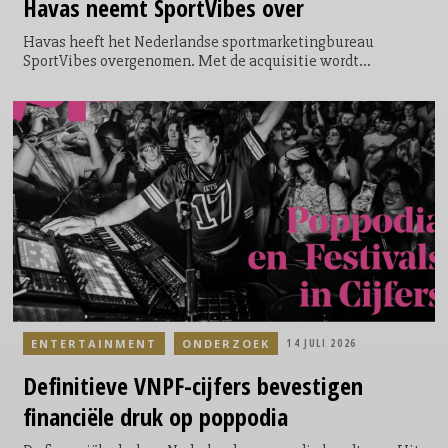
Havas
neemt SportVibes over
Havas heeft het Nederlandse sportmarketingbureau
SportVibes overgenomen. Met de acquisitie wordt
SportVibes onderdeel van Havas Play in Nederland en gaat
het bureau verder onder de naam SportVibes by Havas Play.
De overname moet de positie van Havas Play in de Benelux
versterken op het gebied van sportmarketing, live-
evenementen en merkactivaties binnen onder meer sport,
muziek, entertainment, kunst & cultuur, mode en gaming.
ENTERTAINMENT
ONDERZOEK
14 JULI 2026
Definitieve
VNPF-cijfers bevestigen
financiële druk op poppodia