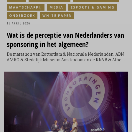
MAATSCHAPPIJ
MEDIA
ESPORTS & GAMING
ONDERZOEK
WHITE PAPER
17 APRIL 2026
Wat is de perceptie van Nederlanders van
sponsoring in het algemeen?
De marathon van Rotterdam & Nationale Nederlanden, ABN
AMRO & Stedelijk Museum Amsterdam en de KNVB & Albert
Heijn: de sponsoring vliegt ons om de oren. Maar hoe
effectief is sponsoring nou precies in verhouding tot andere
marketinginstrumenten? Binnen welk domein is
sponsoring het meest effectief? En wat voor effect heeft
sponsoring überhaupt op de Nederlander?