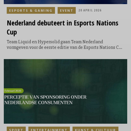
ESPORTS & GAMING
EVENT
20 APRIL 2026
Nederland
debuteert in Esports Nations
Cup
Team Liquid en Hypersolid gaan Team Nederland
vormgeven voor de eerste editie van de Esports Nations Cup
(ENC), die later dit jaar plaatsvindt in Riyad. De twee
Nederlandse partijen worden verantwoordelijk voor de
teamvorming, het activeren van lokale communities en het
opzetten van de structuur die nodig is om deelname aan het
landentoernooi mogelijk te maken.
SPORT
ENTERTAINMENT
KUNST & CULTUUR