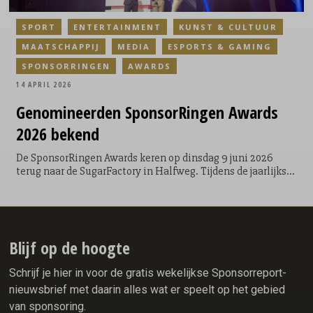
SPORT
ENTERTAINMENT
KUNST & CULTUUR
MAATSCHAPPIJ
MEDIA
ESPORTS & GAMING
SPONSORRINGEN
AWARDS
14 APRIL 2026
Genomineerden
SponsorRingen Awards
2026 bekend
De SponsorRingen Awards keren op dinsdag 9 juni 2026
terug naar de SugarFactory in Halfweg. Tijdens de jaarlijkse
awardshow staan de meest impactvolle sponsorcases uit
2025 centraal, samen met de uitreiking van het Talent van
het Jaar.
Blijf op de hoogte
Schrijf je hier in voor de gratis wekelijkse Sponsorreport-
nieuwsbrief met daarin alles wat er speelt op het gebied
van sponsoring.