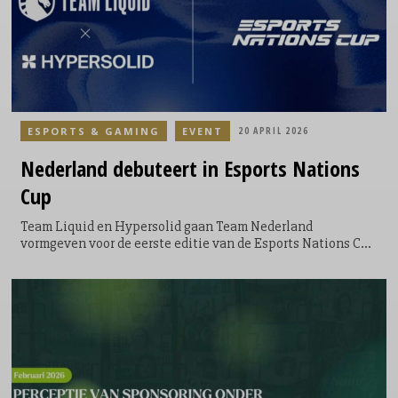
ESPORTS & GAMING
EVENT
20 APRIL 2026
Nederland
debuteert in Esports Nations
Cup
Team Liquid en Hypersolid gaan Team Nederland
vormgeven voor de eerste editie van de Esports Nations Cup
(ENC), die later dit jaar plaatsvindt in Riyad. De twee
Nederlandse partijen worden verantwoordelijk voor de
teamvorming, het activeren van lokale communities en het
opzetten van de structuur die nodig is om deelname aan het
landentoernooi mogelijk te maken.