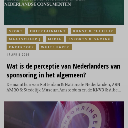
SPORT
ENTERTAINMENT
KUNST & CULTUUR
MAATSCHAPPIJ
MEDIA
ESPORTS & GAMING
ONDERZOEK
WHITE PAPER
17 APRIL 2026
Wat is de perceptie van Nederlanders van
sponsoring in het algemeen?
De marathon van Rotterdam & Nationale Nederlanden, ABN
AMRO & Stedelijk Museum Amsterdam en de KNVB & Albert
Heijn: de sponsoring vliegt ons om de oren. Maar hoe
effectief is sponsoring nou precies in verhouding tot andere
marketinginstrumenten? Binnen welk domein is
sponsoring het meest effectief? En wat voor effect heeft
sponsoring überhaupt op de Nederlander?