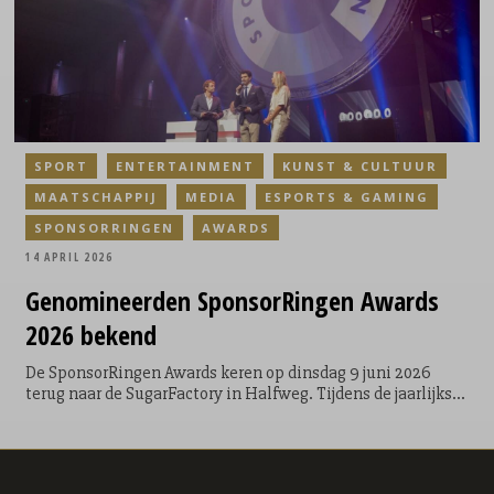
SPORT
ENTERTAINMENT
KUNST & CULTUUR
MAATSCHAPPIJ
MEDIA
ESPORTS & GAMING
SPONSORRINGEN
AWARDS
14 APRIL 2026
Genomineerden
SponsorRingen Awards
2026 bekend
De SponsorRingen Awards keren op dinsdag 9 juni 2026
terug naar de SugarFactory in Halfweg. Tijdens de jaarlijkse
awardshow staan de meest impactvolle sponsorcases uit
2025 centraal, samen met de uitreiking van het Talent van
het Jaar.