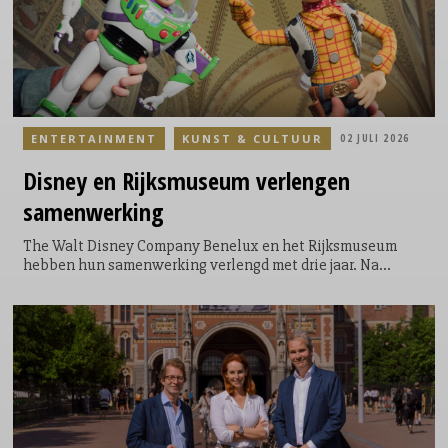
ENTERTAINMENT
KUNST & CULTUUR
02 JULI 2026
Disney
en Rijksmuseum verlengen
samenwerking
The Walt Disney Company Benelux en het Rijksmuseum
hebben hun samenwerking verlengd met drie jaar. Na
eerdere gezamenlijke projecten rond het 100-jarig bestaan
van Disney en de 90e verjaardag van Donald Duck bouwen
beide partijen de komende jaren verder aan een programma
dat kunst, cultuur en storytelling samenbrengt voor
families en kinderen.