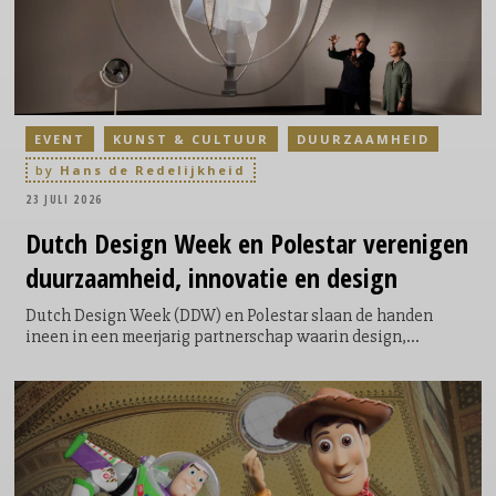
EVENT
KUNST & CULTUUR
DUURZAAMHEID
by
Hans de Redelijkheid
23 JULI 2026
Dutch
Design Week en Polestar verenigen
duurzaamheid, innovatie en design
Dutch Design Week (DDW) en Polestar slaan de handen
ineen in een meerjarig partnerschap waarin design,
innovatie en duurzaamheid centraal staan. Beide
organisaties delen de overtuiging dat goed ontwerp niet
alleen inspireert, maar ook bijdraagt aan oplossingen voor
maatschappelijke en ecologische uitdagingen. Tijdens
DDW26 wordt die gedeelde visie zichtbaar én ervaarbaar in
de stad.