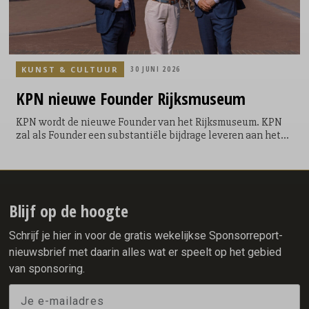
KUNST & CULTUUR
30 JUNI 2026
KPN nieuwe Founder Rijksmuseum
KPN wordt de nieuwe Founder van het Rijksmuseum. KPN
zal als Founder een substantiële bijdrage leveren aan het
behoud van de nationale collectie en het vergroten van de
digitale toegankelijkheid van het museum voor de hele
wereld. Als onderdeel van de samenwerking krijgt de
tentoonstellingsvleugel van het Rijksmuseum de naam
KPN-vleugel. Met deze stap onderstreept KPN het belang
Blijf op de hoogte
van kunst en geschiedenis voor iedereen.
Schrijf je hier in voor de gratis wekelijkse Sponsorreport-
nieuwsbrief met daarin alles wat er speelt op het gebied
van sponsoring.