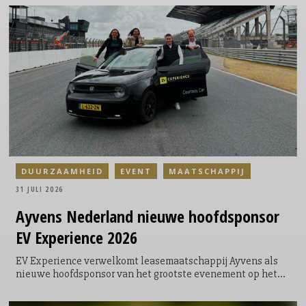
plaats in 64 Hard Rock Cafés wereldwijd en geeft
opkomende singer-songwriters, dj’s en bands de kans om
zich te presenteren aan een internationaal publiek. Voor de
Amsterdamse editie ligt de focus dit jaar volledig op singer-
songwriters.
DUURZAAMHEID
EVENT
MAATSCHAPPIJ
31 JULI 2026
Ayvens
Nederland nieuwe hoofdsponsor
EV Experience 2026
EV Experience verwelkomt leasemaatschappij Ayvens als
nieuwe hoofdsponsor van het grootste evenement op het
gebied van emissievrije mobiliteit in Nederland. Met deze
samenwerking bundelen beide organisaties hun krachten