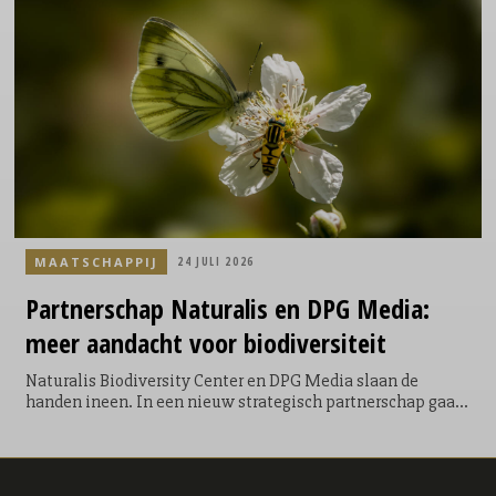
om zowel zakelijke als particuliere bezoekers te inspireren,
informeren en vooral zelf de voordelen van emissievrije
mobiliteit te laten ervaren.
MAATSCHAPPIJ
24 JULI 2026
Partnerschap
Naturalis en DPG Media:
meer aandacht voor biodiversiteit
Naturalis Biodiversity Center en DPG Media slaan de
handen ineen. In een nieuw strategisch partnerschap gaan
het kennisinstituut en het mediabedrijf van Nederland
samenwerken om het belang van biodiversiteit onder de
aandacht te brengen van miljoenen Nederlanders. Door
wetenschappelijke kennis te vertalen naar campagnes die