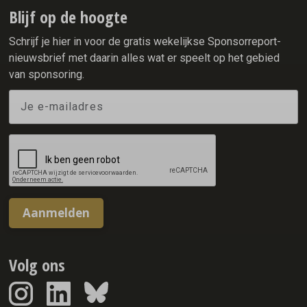
raken, wil Naturalis de bewustwording over de staat van
Blijf op de hoogte
onze natuur structureel vergroten.
Schrijf je hier in voor de gratis wekelijkse Sponsorreport-
nieuwsbrief met daarin alles wat er speelt op het gebied
van sponsoring.
Aanmelden
Volg ons