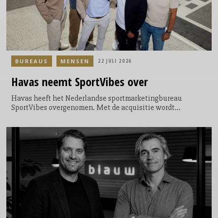
BUREAUS
MENSEN
22 JULI 2026
Havas
neemt SportVibes over
Havas heeft het Nederlandse sportmarketingbureau
SportVibes overgenomen. Met de acquisitie wordt
SportVibes onderdeel van Havas Play in Nederland en gaat
het bureau verder onder de naam SportVibes by Havas Play.
De overname moet de positie van Havas Play in de Benelux
versterken op het gebied van sportmarketing, live-
evenementen en merkactivaties binnen onder meer sport,
muziek, entertainment, kunst & cultuur, mode en gaming.