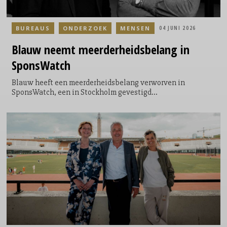
BUREAUS
ONDERZOEK
MENSEN
04 JUNI 2026
Blauw
neemt
meerderheidsbelang
in
SponsWatch
Blauw heeft een meerderheidsbelang verworven in
SponsWatch, een in Stockholm gevestigd
technologiebedrijf dat met behulp van AI
sponsoringexposure meet en waardeert. Met de overname
willen de bedrijven media-exposure en brand impact
samenbrengen in één geïntegreerd sponsorship
intelligence platform.