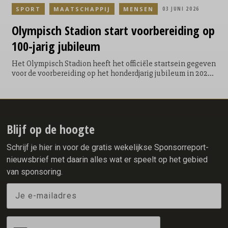
SPORT
MAATSCHAPPIJ
MENSEN
03 JUNI 2026
Olympisch
Stadion start voorbereiding op
100-jarig jubileum
Het Olympisch Stadion heeft het officiële startsein gegeven
voor de voorbereiding op het honderdjarig jubileum in 2028.
De directie van het Olympisch Stadion, bestaande uit Carla
de Groot en Ellen van Haaren, heeft Jean Paul Decossaux
aangesteld om de ontwikkeling van partnerships en
fondsenwerving rond het jubileumprogramma vorm te
geven.
Blijf op de hoogte
Schrijf je hier in voor de gratis wekelijkse Sponsorreport-
nieuwsbrief met daarin alles wat er speelt op het gebied
van sponsoring.