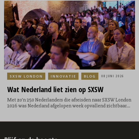
technologie uiteindelijk uitkwamen bij mensen. Of het nu
ging over creativiteit, entertainment, gaming, communities
of marketing: steeds weer verschoof het gesprek van de
mogelijkheden van technologie naar de manier waarop
mensen ermee omgaan. AI vormde vaak het vertrekpunt,
maar zelden de eindbestemming.
SXSW LONDON
INNOVATIE
BLOG
08 JUNI 2026
Wat Nederland liet zien op SXSW
Met zo’n 250 Nederlanders die afreisden naar SXSW London
2026 was Nederland afgelopen week opvallend zichtbaar
aanwezig op het festival. Vanuit het NL House, de New
Dutch Wave Tour en diverse sessies verspreid over de stad
presenteerden Nederlandse creatieven, startups, bureaus,
culturele instellingen en merken zich aan een
internationaal publiek van ondernemers, investeerders,