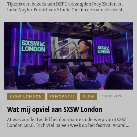
Tijdens een bezoek aan DEPT verzorgden Joey Zeelen en
Luke Naylor-Perrott van Studio Outlier een van de meest
prikkelende sessies die ik tijdens SXSW London zag. Studio
Outlier onderzoekt hoe cultuur verandert en wat dat
betekent voor merken. Hun presentatie ging niet over de
nieuwste technologie of een nieuwe marketingtrend. De
centrale vraag was veel fundamenteler: waarom voelt
zoveel cultuur tegenwoordig hetzelfde?
SXSW LONDON
INNOVATIE
BLOG
09 JUNI 2026
Wat mij opviel aan SXSW London
AI was zonder twijfel het dominante onderwerp van SXSW
London 2026. Toch viel na een week op het festival vooral
iets anders op. Hoe vaak gesprekken die begonnen bij