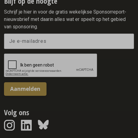
Blijf op de hoogte
beleidsmakers en creatieven. Maar wat vooral opviel, was
niet de omvang van de Nederlandse delegatie. Het was de
Schrijf je hier in voor de gratis wekelijkse Sponsorreport-
manier waarop Nederland zich positioneerde.
nieuwsbrief met daarin alles wat er speelt op het gebied
van sponsoring.
Aanmelden
Volg ons