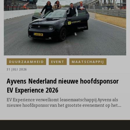
ontwikkelde sportwedstrijd waarin twintig fitfluencers,
sporters en creators uit Nederland en België het tegen
elkaar opnamen.
DUURZAAMHEID
EVENT
MAATSCHAPPIJ
31 JULI 2026
Ayvens
Nederland nieuwe hoofdsponsor
EV Experience 2026
EV Experience verwelkomt leasemaatschappij Ayvens als
nieuwe hoofdsponsor van het grootste evenement op het
gebied van emissievrije mobiliteit in Nederland. Met deze
samenwerking bundelen beide organisaties hun krachten
om zowel zakelijke als particuliere bezoekers te inspireren,
informeren en vooral zelf de voordelen van emissievrije