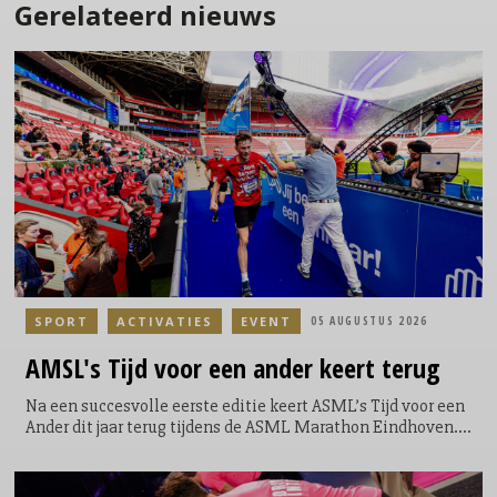
Gerelateerd nieuws
SPORT
ACTIVATIES
EVENT
05 AUGUSTUS 2026
AMSL's
Tijd voor een ander keert terug
Na een succesvolle eerste editie keert ASML’s Tijd voor een
Ander dit jaar terug tijdens de ASML Marathon Eindhoven.
Tijdens het evenement krijgen lopers de mogelijkheid om
een extra ronde te lopen door het Philips Stadion. Een
symbolische, maar krachtige toevoeging aan hun race; niet