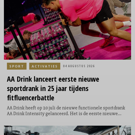
voor zichzelf, maar voor een ander. Door de extra ronde te
lopen kunnen de lopers geld ophalen en direct bijdragen
aan een goed doel. Voor elke loper die door het Philips
Stadion loopt, doneert ASML €5.
SPORT
ACTIVATIES
04 AUGUSTUS 2026
AA Drink lanceert eerste nieuwe
sportdrank in 25 jaar tijdens
fitfluencerbattle
AA Drink heeft op 20 juli de nieuwe functionele sportdrank
AA Drink Intensity gelanceerd. Het is de eerste nieuwe
smaak die het sportdrankmerk in 25 jaar aan zijn
assortiment toevoegt. De introductie vond plaats tijdens de
allereerste AA Drink Intensity Games: een speciaal