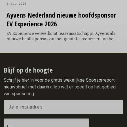
31 JULI 2026
Ayvens
Nederland nieuwe hoofdsponsor
EV Experience 2026
EV Experience verwelkomt leasemaatschappij Ayvens als
nieuwe hoofdsponsor van het grootste evenement op het
gebied van emissievrije mobiliteit in Nederland. Met deze
samenwerking bundelen beide organisaties hun krachten
om zowel zakelijke als particuliere bezoekers te inspireren,
informeren en vooral zelf de voordelen van emissievrije
mobiliteit te laten ervaren.
Blijf op de hoogte
Schrijf je hier in voor de gratis wekelijkse Sponsorreport-
nieuwsbrief met daarin alles wat er speelt op het gebied
van sponsoring.