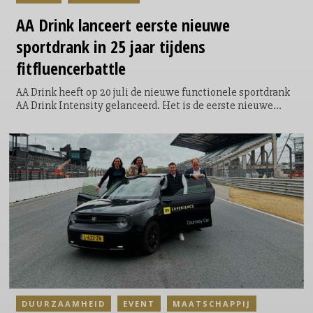
AA Drink lanceert eerste nieuwe
sportdrank in 25 jaar tijdens
fitfluencerbattle
AA Drink heeft op 20 juli de nieuwe functionele sportdrank
AA Drink Intensity gelanceerd. Het is de eerste nieuwe
smaak die het sportdrankmerk in 25 jaar aan zijn
assortiment toevoegt. De introductie vond plaats tijdens de
allereerste AA Drink Intensity Games: een speciaal
ontwikkelde sportwedstrijd waarin twintig fitfluencers,
sporters en creators uit Nederland en België het tegen
elkaar opnamen.
DUURZAAMHEID
EVENT
MAATSCHAPPIJ