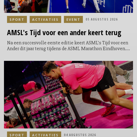
SPORT
ACTIVATIES
EVENT
05 AUGUSTUS 2026
AMSL's
Tijd voor een ander keert terug
Na een succesvolle eerste editie keert ASML’s Tijd voor een
Ander dit jaar terug tijdens de ASML Marathon Eindhoven.
Tijdens het evenement krijgen lopers de mogelijkheid om
een extra ronde te lopen door het Philips Stadion. Een
symbolische, maar krachtige toevoeging aan hun race; niet
voor zichzelf, maar voor een ander. Door de extra ronde te
lopen kunnen de lopers geld ophalen en direct bijdragen
aan een goed doel. Voor elke loper die door het Philips
Stadion loopt, doneert ASML €5.
SPORT
ACTIVATIES
04 AUGUSTUS 2026