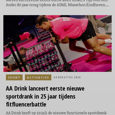
Ander dit jaar terug tijdens de ASML Marathon Eindhoven.
Tijdens het evenement krijgen lopers de mogelijkheid om
een extra ronde te lopen door het Philips Stadion. Een
symbolische, maar krachtige toevoeging aan hun race; niet
voor zichzelf, maar voor een ander. Door de extra ronde te
lopen kunnen de lopers geld ophalen en direct bijdragen
aan een goed doel. Voor elke loper die door het Philips
Stadion loopt, doneert ASML €5.
SPORT
ACTIVATIES
04 AUGUSTUS 2026
AA Drink lanceert eerste nieuwe
sportdrank in 25 jaar tijdens
fitfluencerbattle
AA Drink heeft op 20 juli de nieuwe functionele sportdrank