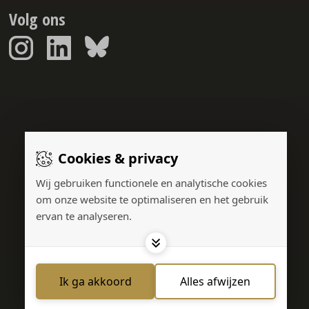
Volg ons
Sponsorreport © 2026
Cookies & privacy
Gerealiseerd door:
Wij gebruiken functionele en analytische cookies
om onze website te optimaliseren en het gebruik
ervan te analyseren.
Adverteren
Privacy Policy
Cookies
Contact
Ik ga akkoord
Alles afwijzen
Cookies instellen