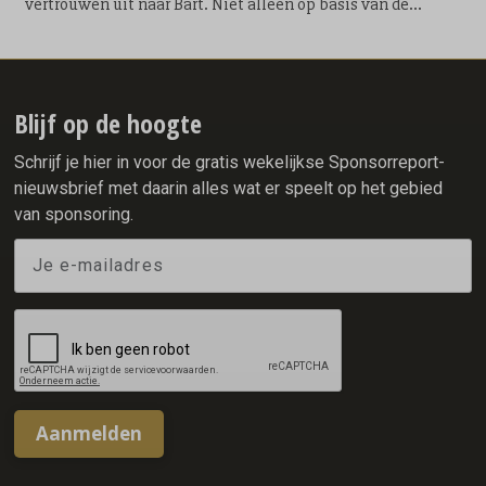
vertrouwen uit naar Bart. Niet alleen op basis van de
geweldige prestaties die hij de afgelopen jaren als
onderdeel van het team heeft neergezet maar ook als één
van de cultuurbewakers van Team X²O Badkamers. Bart won
als onderdeel van de ploeg van de gebroeders Ten Hove
onder andere: 1 x Olympisch goud (mass start), 2
Blijf op de hoogte
wereldtitels (mass start), 4 Europese titels (mass start) en 4
x WK brons (allround, 5000 & 2 x mass start).
Schrijf je hier in voor de gratis wekelijkse Sponsorreport-
nieuwsbrief met daarin alles wat er speelt op het gebied
van sponsoring.
Aanmelden