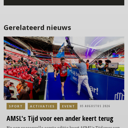
Gerelateerd nieuws
SPORT
ACTIVATIES
EVENT
05 AUGUSTUS 2026
AMSL's
Tijd voor een ander keert terug
Na een succesvolle eerste editie keert ASML’s Tijd voor een