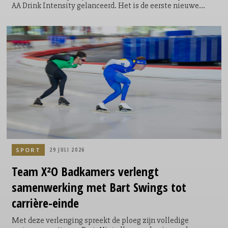
AA Drink Intensity gelanceerd. Het is de eerste nieuwe
smaak die het sportdrankmerk in 25 jaar aan zijn
assortiment toevoegt. De introductie vond plaats tijdens de
allereerste AA Drink Intensity Games: een speciaal
ontwikkelde sportwedstrijd waarin twintig fitfluencers,
sporters en creators uit Nederland en België het tegen
elkaar opnamen.
SPORT
29 JULI 2026
Team X²O Badkamers verlengt
samenwerking met Bart Swings tot
carrière-einde
Met deze verlenging spreekt de ploeg zijn volledige