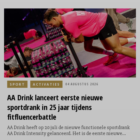
Tijdens het evenement krijgen lopers de mogelijkheid om
een extra ronde te lopen door het Philips Stadion. Een
symbolische, maar krachtige toevoeging aan hun race; niet
voor zichzelf, maar voor een ander. Door de extra ronde te
lopen kunnen de lopers geld ophalen en direct bijdragen
aan een goed doel. Voor elke loper die door het Philips
Stadion loopt, doneert ASML €5.
SPORT
ACTIVATIES
04 AUGUSTUS 2026
AA Drink lanceert eerste nieuwe
sportdrank in 25 jaar tijdens
fitfluencerbattle
AA Drink heeft op 20 juli de nieuwe functionele sportdrank
AA Drink Intensity gelanceerd. Het is de eerste nieuwe
smaak die het sportdrankmerk in 25 jaar aan zijn