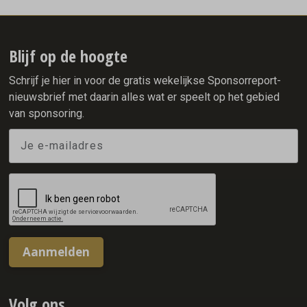
onderdeel van het team heeft neergezet maar ook als één
van de cultuurbewakers van Team X²O Badkamers. Bart won
als onderdeel van de ploeg van de gebroeders Ten Hove
onder andere: 1 x Olympisch goud (mass start), 2
Blijf op de hoogte
wereldtitels (mass start), 4 Europese titels (mass start) en 4
x WK brons (allround, 5000 & 2 x mass start).
Schrijf je hier in voor de gratis wekelijkse Sponsorreport-
nieuwsbrief met daarin alles wat er speelt op het gebied
van sponsoring.
Aanmelden
Volg ons