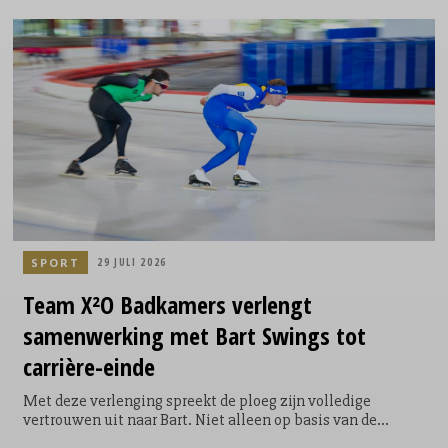
assortiment toevoegt. De introductie vond plaats tijdens de
allereerste AA Drink Intensity Games: een speciaal
ontwikkelde sportwedstrijd waarin twintig fitfluencers,
sporters en creators uit Nederland en België het tegen
elkaar opnamen.
SPORT
29 JULI 2026
Team X²O Badkamers verlengt
samenwerking met Bart Swings tot
carrière-einde
Met deze verlenging spreekt de ploeg zijn volledige
vertrouwen uit naar Bart. Niet alleen op basis van de
geweldige prestaties die hij de afgelopen jaren als