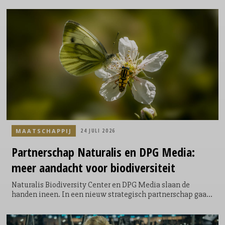
samenwerking bundelen beide organisaties hun krachten
om zowel zakelijke als particuliere bezoekers te inspireren,
informeren en vooral zelf de voordelen van emissievrije
mobiliteit te laten ervaren.
MAATSCHAPPIJ
24 JULI 2026
Partnerschap
Naturalis en DPG Media:
meer aandacht voor biodiversiteit
Naturalis Biodiversity Center en DPG Media slaan de
handen ineen. In een nieuw strategisch partnerschap gaan
het kennisinstituut en het mediabedrijf van Nederland
samenwerken om het belang van biodiversiteit onder de
aandacht te brengen van miljoenen Nederlanders. Door