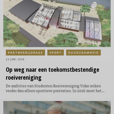
meer partijen. Voor elk budget is een invulling mogelijk; van
sponsoring tot relatieontvangst’’, aldus Kim Vrolijk, als
Manager Events van Rotterdam Ahoy o.a. verantwoordelijk
voor de WielerZesdaagse.
PARTNERBIJDRAGE
SPORT
DUURZAAMHEID
22 JUNI 2024
Op weg naar een
toekomstbestendige
roeivereniging
De ambities van Studenten Roeivereniging Vidar reiken
verder dan alleen sportieve prestaties. In 2026 moet het
huidige pand van de vereniging verbouwd zijn tot een
circulair, energieneutraal gebouw waar naast (top)sport
diverse nevenactiviteiten mogelijk zijn. Bij het ontwikkelen
en realiseren van de plannen wordt Vidar ondersteund door