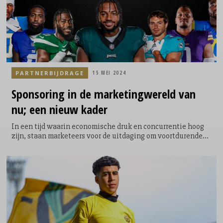
dienstverlener.
PARTNERBIJDRAGE
15 MEI 2024
Sponsoring
in de
marketingwereld
van
nu; een nieuw kader
In een tijd waarin economische druk en concurrentie hoog
zijn, staan marketeers voor de uitdaging om voortdurende
groei te realiseren. Waar traditionele media vaak uitkomst
bieden in de slag om meer verkoop, het vergroten van het
marktaandeel of het genereren van leads, wint
(sport)sponsoring terrein. Golazo Brands (voorheen Triple
Double), Markteffect en Abovo Media vonden deze
ontwikkeling een goede aanleiding om hierover in
discussie te gaan met experts uit de markt en organiseerden
een tweetal inspiratiesessies hierover. Iris Smulders van
Golazo Brands doet verslag.