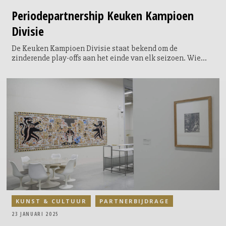
Periodepartnership
Keuken Kampioen
Divisie
De Keuken Kampioen Divisie staat bekend om de
zinderende play-offs aan het einde van elk seizoen. Wie
mag zich opmaken voor de Eredivisie en wie sneuvelt er
alsnog in het zicht van de haven? In deze strijd om promotie
– die Telstar dit jaar verrassend naar zich toe wist te
trekken – zien we niet alleen hoogvliegers op de ranglijst
terug, maar ook clubs die één van de vier periodes in het
seizoen wisten te winnen en daarna geen topklassering
meer behaalden. Jelte Griess, Head of Commerce &
Partnerships bij de Coöperatie Eerste Divisie (CED), zag dit
unieke periodesysteem als commerciële kans en
ontwikkelde het zogeheten ‘periodepartnership’.
KUNST & CULTUUR
PARTNERBIJDRAGE
23 JANUARI 2025