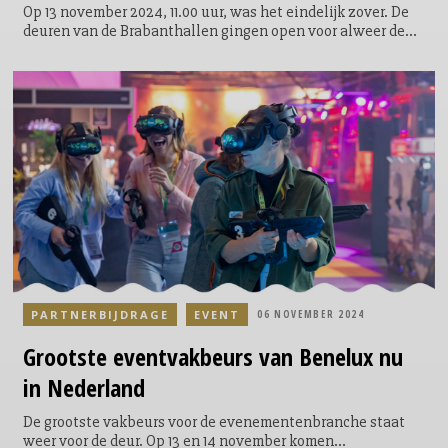
Op 13 november 2024, 11.00 uur, was het eindelijk zover. De
deuren van de Brabanthallen gingen open voor alweer de
27e editie van Festivak. In twee dagen tijd kwam heel
organiserend Nederland over de (roze) vloer. Meer dan 350
exposanten lieten in ‘s Hertogenbosch hun producten,
diensten en ideeën zien aan 5.862 enthousiaste bezoekers.
PARTNERBIJDRAGE
EVENT
06 NOVEMBER 2024
Grootste
eventvakbeurs van Benelux nu
in Nederland
De grootste vakbeurs voor de evenementenbranche staat
weer voor de deur. Op 13 en 14 november komen