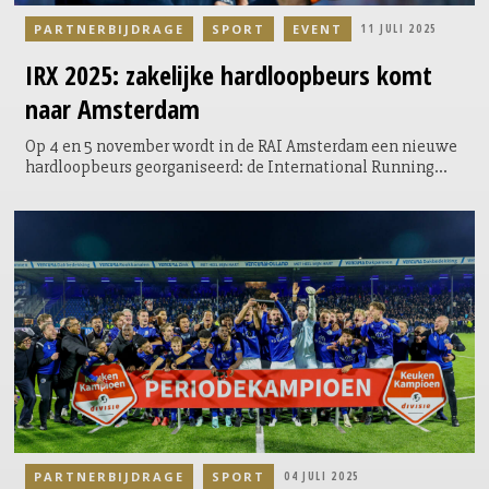
PARTNERBIJDRAGE
SPORT
EVENT
11 JULI 2025
IRX 2025: zakelijke hardloopbeurs komt
naar Amsterdam
Op 4 en 5 november wordt in de RAI Amsterdam een nieuwe
hardloopbeurs georganiseerd: de International Running
Expo, kortweg: IRX 2025. Het is voor het eerst dat een
dergelijk event in Europa de wereldwijde hardloopindustrie
samenbrengt. De organisatie van dit event is in handen van
evenementenbureau Raccoon Media Group, het team
achter de National Running Show in het VK en de Boston
Run Show in de VS.
PARTNERBIJDRAGE
SPORT
04 JULI 2025