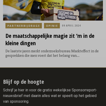
PARTNERBIJDRAGE
OPINIE
09 APRIL 2024
De
maatschappelijke
magie zit ‘m in de
kleine dingen
De laatste jaren merkt onderzoeksbureau Markteffect in de
gesprekken die men voert dat het belang van
maatschappelijke activaties bij sportsponsoren aan het
opschuiven is. Waar dit onderwerp een aantal jaren geleden
nog een soort verplicht onderdeel was in de sponsormix,
wordt er tegenwoordig steeds vaker bewust budget voor
gereserveerd. En dat is een goed teken, vindt Michael Petit
Blijf op de hoogte
van Markteffect.
Schrijf je hier in voor de gratis wekelijkse Sponsorreport-
nieuwsbrief met daarin alles wat er speelt op het gebied
van sponsoring.