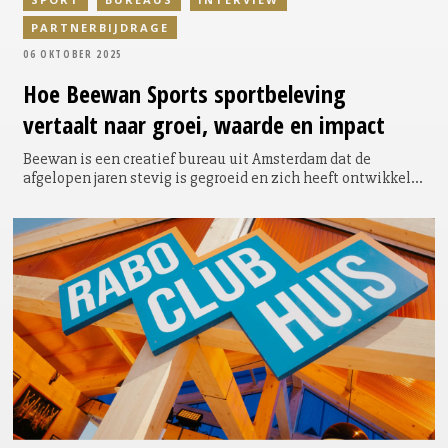
PARTNERBIJDRAGE
06 OKTOBER 2025
Hoe Beewan Sports sportbeleving
vertaalt naar groei, waarde en impact
Beewan is een creatief bureau uit Amsterdam dat de
afgelopen jaren stevig is gegroeid en zich heeft ontwikkeld
tot specialist in beleving met internationale allure. Het
bureau werkt vanuit drie labels: Beewan Livecom Agency,
Beewan Digital Studios en Beewan Sports Experience. Juist
dit laatste label laat zien hoe breed de reikwijdte is, van
Nederlandse voetbalclubs tot de Olympische Spelen en van
culturele producties tot maatschappelijk relevante
campagnes.