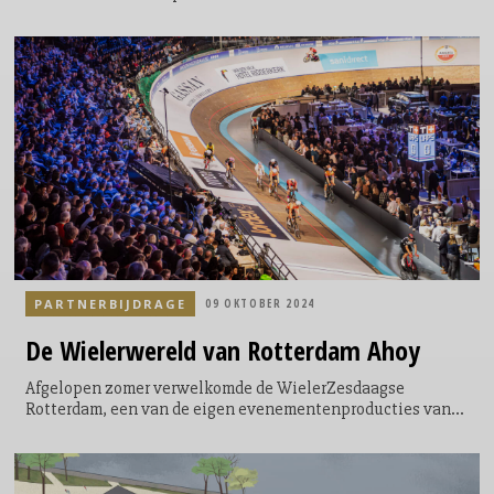
professionals uit binnen- en buitenland samen in de
Brabanthallen in ’s-Hertogenbosch voor Festivak. Dit is dé
plek om ervaringen te delen, nieuwe trends te ontdekken
en een uitgebreid aanbod aan producten en diensten te
verkennen. Van beleving, decoratie en digitale oplossingen
tot acrobatische acts en duurzame cups, bij Festivak vind je
alle ingrediënten voor een geslaagd event.
PARTNERBIJDRAGE
09 OKTOBER 2024
De Wielerwereld van Rotterdam Ahoy
Afgelopen zomer verwelkomde de WielerZesdaagse
Rotterdam, een van de eigen evenementenproducties van
Rotterdam Ahoy, twee nieuwe ‘Official Partners’: Amstel Bier
en Sourcy Vitaminwater. Daarmee komt het totaal aantal
‘Official Partners’ op vier; TOTO en Sanidirect Nederland
waren al eerder partner geworden. ‘’En er is ruimte voor