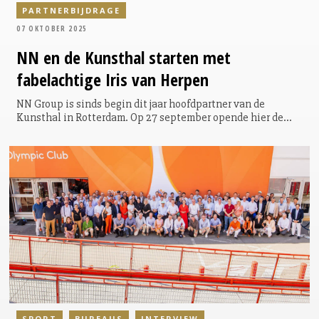
PARTNERBIJDRAGE
07 OKTOBER 2025
NN en de Kunsthal starten met
fabelachtige Iris van Herpen
NN Group is sinds begin dit jaar hoofdpartner van de
Kunsthal in Rotterdam. Op 27 september opende hier de
grote tentoonstelling rondom de wereldberoemde
Nederlandse modeontwerpster Iris van Herpen. Mariëlle
Krouwel, CMO bij NN Group, en Marianne Splint, algemeen
directeur van de Kunsthal, verheugen zich op deze
bijzondere expositie én op de vernieuwde samenwerking.
SPORT
BUREAUS
INTERVIEW