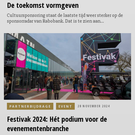
De toekomst vormgeven
Cultuursponsoring staat de laatste tijd weer sterker op de
sponsorradar van Rabobank. Dat is te zien aan
samenwerkingen met Museum Boijmans van Beuningen, de
Dutch Design Foundation, TivoiliVredenburg en Amsterdam
750. Verily Klaassen, bij Rabobank verantwoordelijk voor de
Rabobank Kunstcollectie, werkt tegenwoordig nauw samen
met het Branding team dat verantwoordelijk is voor alle
sponsoring en partnerships. Met Verily Klaassen en
directeur coöperatieve Rabobank Regio Eindhoven Marc
Cootjans praten we na afloop van de Dutch Design Week
over de rol van cultuur en design voor Rabobank.
PARTNERBIJDRAGE
EVENT
28 NOVEMBER 2024
Festivak
2024: Hét podium voor de
evenementenbranche