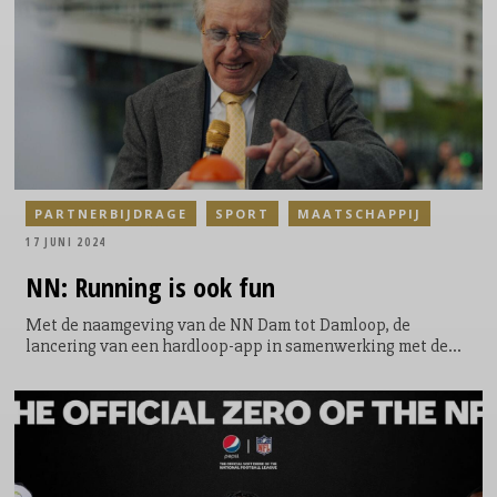
Rabobank.
PARTNERBIJDRAGE
SPORT
MAATSCHAPPIJ
17 JUNI 2024
NN: Running is ook fun
Met de naamgeving van de NN Dam tot Damloop, de
lancering van een hardloop-app in samenwerking met de
Atletiekunie en de start van een massamediale TV-
campagne met Lee Towers en de NN Marathon Rotterdam in
de hoofdrol, zet Nationale-Nederlanden (NN), onderdeel
van NN Group, de volgende stap in het optimaliseren van
haar hardloopstrategie. “We zaten al veel aan de bovenkant
van de hardloopsport en zetten nu de stap naar verbreden”,
zegt Mariëlle Krouwel, CMO bij de financiële