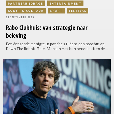
PARTNERBIJDRAGE
ENTERTAINMENT
KUNST & CULTUUR
SPORT
FESTIVAL
22 SEPTEMBER 2025
Rabo Clubhuis: van strategie naar
beleving
Een dansende menigte in poncho’s tijdens een hoosbui op
Down The Rabbit Hole. Mensen met hun benen buiten de
spijlen, opgaand in de muziek. Dat is wat Judith Coster,
directeur communicatie van Rabobank, het meest is
bijgebleven van de festivals waar het Rabo Clubhuis voor
het eerst was te bewonderen. “Dan merk je echt: we voegen
iets toe.” Maar achter deze nieuwe festivalactivatie gaat
meer schuil dan een goed feestje. Het Clubhuis is de
tastbare vertaling van een koerswijziging die Rabobank
twee jaar geleden inzette, waarbij de coöperatieve
identiteit van de bank opnieuw centraal is komen te staan
– in marketing én sponsoring.