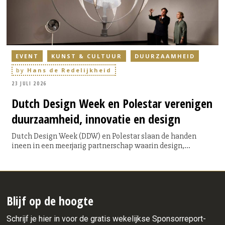
EVENT
KUNST & CULTUUR
DUURZAAMHEID
by
Hans de Redelijkheid
23 JULI 2026
Dutch
Design Week en Polestar verenigen
duurzaamheid, innovatie en design
Dutch Design Week (DDW) en Polestar slaan de handen
ineen in een meerjarig partnerschap waarin design,
innovatie en duurzaamheid centraal staan. Beide
organisaties delen de overtuiging dat goed ontwerp niet
alleen inspireert, maar ook bijdraagt aan oplossingen voor
maatschappelijke en ecologische uitdagingen. Tijdens
DDW26 wordt die gedeelde visie zichtbaar én ervaarbaar in
Blijf op de hoogte
de stad.
Schrijf je hier in voor de gratis wekelijkse Sponsorreport-