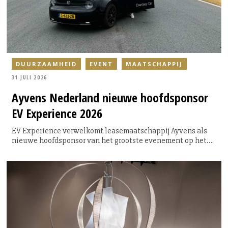
DUURZAAMHEID
EVENT
MAATSCHAPPIJ
31 JULI 2026
Ayvens
Nederland nieuwe hoofdsponsor
EV Experience 2026
EV Experience verwelkomt leasemaatschappij Ayvens als
nieuwe hoofdsponsor van het grootste evenement op het
gebied van emissievrije mobiliteit in Nederland. Met deze
samenwerking bundelen beide organisaties hun krachten
om zowel zakelijke als particuliere bezoekers te inspireren,
informeren en vooral zelf de voordelen van emissievrije
mobiliteit te laten ervaren.