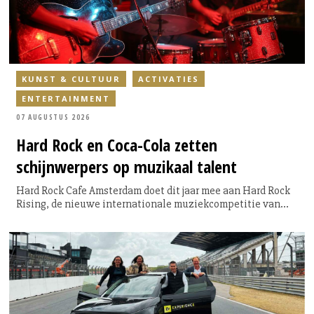
KUNST & CULTUUR
ACTIVATIES
ENTERTAINMENT
07 AUGUSTUS 2026
Hard Rock en Coca-Cola zetten
schijnwerpers op muzikaal talent
Hard Rock Cafe Amsterdam doet dit jaar mee aan Hard Rock
Rising, de nieuwe internationale muziekcompetitie van
Hard Rock International en Coca-Cola. De competitie vindt
plaats in 64 Hard Rock Cafés wereldwijd en geeft
opkomende singer-songwriters, dj’s en bands de kans om
zich te presenteren aan een internationaal publiek. Voor de
Amsterdamse editie ligt de focus dit jaar volledig op singer-
songwriters.