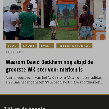
Het is een feit.
BLOG
SPORT
EVENT
INTERNATIONAAL
24 JUNI 2026
Waarom
David Beckham nog altijd de
grootste WK-ster voor merken is
Aan de vooravond van het WK 1970 in Mexico sloten adidas
en Puma het zogeheten ‘Pelé pact’. De Duitse sportmerken
spraken af om geen samenwerking met de Braziliaanse ster
aan te gaan. Dat deden ze omdat ze een biedingsoorlog
vreesden en zo een partnership astronomisch duur zou
worden. Maar Puma hield zich uiteindelijk niet aan zijn
afspraak. Vlak voor het WK van 1970 benaderde Puma Pelé
Blijf op de hoogte