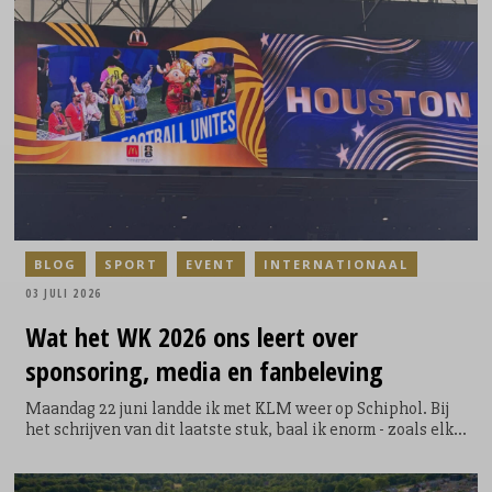
BLOG
SPORT
EVENT
INTERNATIONAAL
03 JULI 2026
Wat het WK 2026 ons leert over
sponsoring, media en fanbeleving
Maandag 22 juni landde ik met KLM weer op Schiphol. Bij
het schrijven van dit laatste stuk, baal ik enorm - zoals elke
Oranjefan - nog steeds van de uitschakeling van het
Nederlands elftal. Toch heb ik mij tien dagen live mogen
onderdompelen in het grootste sportevenement ter wereld.