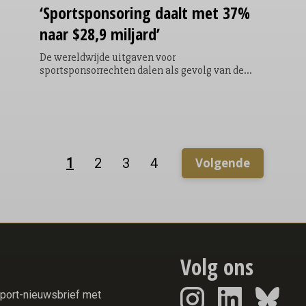
‘Sportsponsoring
daalt met 37%
naar $28,9 miljard’
De wereldwijde uitgaven voor
sportsponsorrechten dalen als gevolg van de
coronacrisis met 37% van $46,1 miljard in 2019
naar $28,9 miljard in 2020. Dat verwacht het
internationale sportmarketingbureau Two
Circles.
1
2
3
4
Volgende
Volg ons
report-nieuwsbrief met