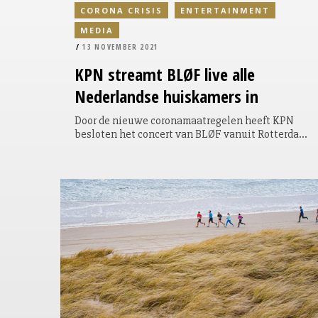
CORONA CRISIS
ENTERTAINMENT
MEDIA
13 NOVEMBER 2021
KPN streamt BLØF live alle
Nederlandse huiskamers in
Door de nieuwe coronamaatregelen heeft KPN
besloten het concert van BLØF vanuit Rotterdam
Ahoy vanavond voor heel Nederland beschikbaar
te stellen via een livestream. Het HIER Festival,
dat in Rotterdam Ahoy gepland stond, kan door de
afgekondigde maatregelen niet doorgaan.