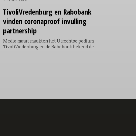
15 MEI 2020
TivoliVredenburg
en Rabobank
vinden coronaproof invulling
partnership
Medio maart maakten het Utrechtse podium
TivoliVredenburg en de Rabobank bekend de
komende vijf jaar samen te werken aan
muziekeducatie. De voorgenomen gratis
concerten en optredens op de Rabo Open Stage
leken echter plots in rook op te gaan door de
coronacrisis. De partners zijn erin geslaagd
hieraan online toch invulling te geven, met een
online podium voor amateurmuzikanten en
muziekvideo’s voor kinderen.