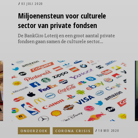
03 JULI 2020
Miljoenensteun
voor culturele
sector van private fondsen
De BankGiro Loterij en een groot aantal private
fondsen gaan samen de culturele sector
ondersteuning geven voor theaterproducties,
tentoonstellingen en concerten in de
anderhalvemeter-samenleving. Hiervoor is ruim
16 miljoen euro bijeen gebracht in het nieuw
opgerichte - en tijdelijke - Kickstart Cultuurfonds.
ONDERZOEK
CORONA CRISIS
18 MEI 2020