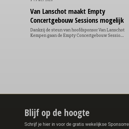
19 MEI 2020
Van Lanschot maakt Empty
Concertgebouw Sessions mogelijk
Dankzij de steun van hoofdsponsor Van Lanschot
Kempen gaan de Empty Concertgebouw Sessions
in ieder geval tot eind juni door. In mei treden
zanger Ruben Hein en harpiste Lavinia Meijer
op. Vervolgens treedt in juni zangeres Trijntje
Oosterhuis op, gevolgd door strijkorkest
Amsterdam Sinfonietta. Zangeres Karsu en
pianist Hannes Minnaar samen met het Dudok
Quartet complementeren de reeks.
Blijf op de hoogte
Schrijf je hier in voor de gratis wekelijkse Sponsor