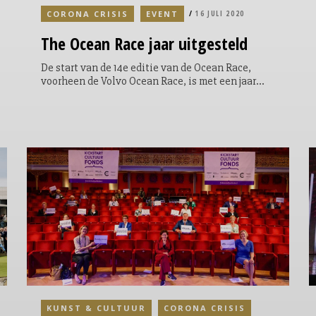
CORONA CRISIS
EVENT
16 JULI 2020
The Ocean Race jaar uitgesteld
De start van de 14e editie van de Ocean Race,
voorheen de Volvo Ocean Race, is met een jaar
uitgesteld naar oktober 2022. Voor de zomer van
2021 wordt een Europese race overwogen.
KUNST & CULTUUR
CORONA CRISIS