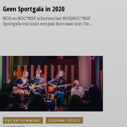
Geen Sportgala in 2020
NOS en NOC*NSF schuiven het NOS|NOC*NSF
Sportgala van 2020 een jaar door naar 2021. De
reden is dat er vanwege het coronavirus
inmiddels zoveel sport is afgelast of uitgesteld
dat er geen sprake is van een volwaardig
sportjaar. Ook bestaat er nog veel onzekerheid
over de rest van het (sport)jaar. De wél geleverde
topprestaties uit 2020 tellen nu mee voor de
sportverkiezingen van 2021.
ENTERTAINMENT
CORONA CRISIS