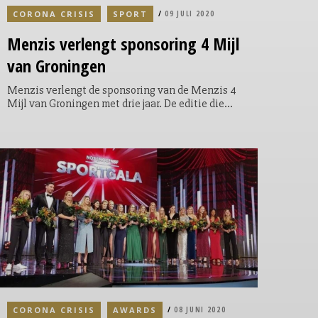
CORONA CRISIS
SPORT
09 JULI 2020
Menzis
verlengt sponsoring 4 Mijl
van Groningen
Menzis verlengt de sponsoring van de Menzis 4
Mijl van Groningen met drie jaar. De editie die
gepland stond op zondag 11 oktober, gaat
vanwege de coronacrisis niet door. De 34e editie
vindt nu plaats op zondag 10 oktober 2021.
CORONA CRISIS
AWARDS
08 JUNI 2020