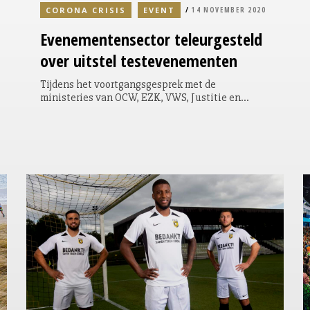
CORONA CRISIS
EVENT
14 NOVEMBER 2020
Evenementensector
teleurgesteld
over uitstel testevenementen
Tijdens het voortgangsgesprek met de
ministeries van OCW, EZK, VWS, Justitie en
Veiligheid met de Alliantie van
Evenementenbouwers en Eventplatform bleek
dat de evenementenbranche nog niet mag
beginnen met de zogenaamde testevenementen.