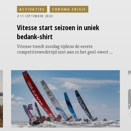
ACTIVATIES
CORONA CRISIS
11 SEPTEMBER 2020
Vitesse
start seizoen in uniek
bedank-shirt
Vitesse treedt zondag tijdens de eerste
competitiewedstrijd niet aan in het geel-swert of
het blauwe uitshirt. In de uitwedstrijd tegen RKC
Waalwijk spelen de mannen van hoofdtrainer
Thomas Letsch in een uniek en exclusief
‘bedank-shirt’ voor iedereen die zich in Arnhem
en omgeving heeft ingezet tegen het
coronavirus.