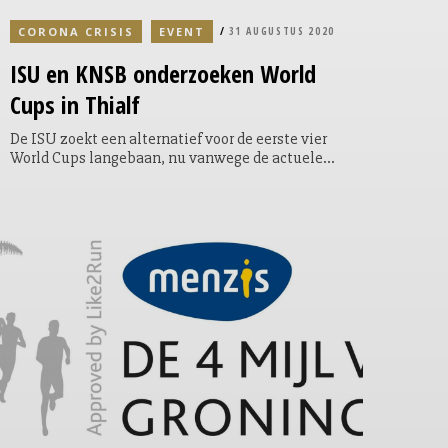
CORONA CRISIS
EVENT
31 AUGUSTUS 2020
ISU en KNSB onderzoeken World
Cups in Thialf
De ISU zoekt een alternatief voor de eerste vier
World Cups langebaan, nu vanwege de actuele
coronasituatie is besloten de reeds geplande
wedstrijden af te gelasten. Samen met de KNSB
en House of Sports bekijkt de ISU de
mogelijkheid om een reeks World Cups in
Nederland te organiseren, in november en
december van dit jaar.