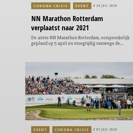
CORONA CRISIS
EVENT
20 JULI 2020
NN Marathon Rotterdam
verplaatst naar 2021
De 40ste NN Marathon Rotterdam, oorspronkelijk
gepland op 5 april en vroegtijdig vanwege de
coronacrisis verschoven naar 25 oktober, gaat dit
jaar definitief niet door. De beperkende
overheidsrichtlijnen in verband met Covid-19
maken het helaas onmogelijk het evenement te
organiseren op de wijze die traditioneel past bij
#demooiste, zegt de organisatie.
EVENT
CORONA CRISIS
07 JULI 2020